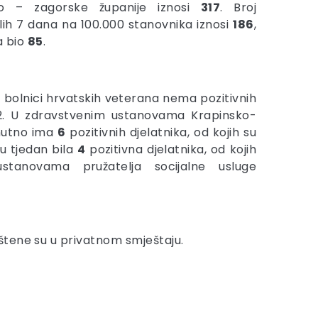
ko – zagorske županije iznosi
317
. Broj
lih 7 dana na 100.000 stanovnika iznosi
186
,
a bio
85
.
i bolnici hrvatskih veterana nema pozitivnih
. U zdravstvenim ustanovama Krapinsko-
enutno ima
6
pozitivnih djelatnika, od kojih su
u tjedan bila
4
pozitivna djelatnika, od kojih
tanovama pružatelja socijalne usluge
eštene su u privatnom smještaju.