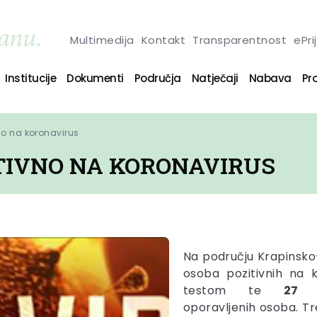
Multimedija
Kontakt
Transparentnost
ePri
Institucije
Dokumenti
Područja
Natječaji
Nabava
Pro
no na koronavirus
ITIVNO NA KORONAVIRUS
Na području Krapinsko
osoba pozitivnih na 
testom te
2
oporavljenih
osoba. Tr