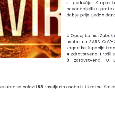
s područja Krapins
novooboljelih u protek
dok je prije tjedan dan
U Općoj bolnici Zabok 
osoba na SARS CoV-2
zagorske županije tr
4
zdravstvena. Prošli s
3
zdravstvena. U us
renutno se nalazi
158
raseljenih osoba iz Ukrajine. Smj