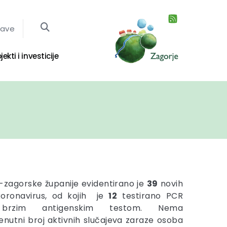
jave
jekti i investicije
-zagorske županije evidentirano je
39
novih
koronavirus, od kojih je
12
testirano PCR
7
brzim antigenskim testom. Nema
enutni broj aktivnih slučajeva zaraze osoba