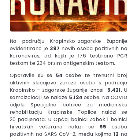
Na području Krapinsko-zagorske županije
evidentirano je
397
novih osoba pozitivnih na
koronavirus, od kojih je 176 testirano PCR
testom te 224 brzim antigenskim testom.
Oporavile su se
54
osobe te trenutni broj
aktivnih slučajeva zaraze osoba s područja
Krapinsko – zagorske županije iznosi
5.421.
U
samoizolaciji se nalaze
5.124
osobe. Na COVID
odjelu Specijalne bolnice za medicinsku
rehabilitaciju Krapinske Toplice nalazi se
20
pacijenata. U Općoj bolnici Zabok i bolnici
hrvatskih veterana nalazi se
55
osoba
pozitivnih na SARS CoV-2, među kojima
12
na