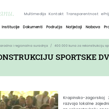
Multimedija
Kontakt
Transparentnost
ePri
Institucije
Dokumenti
Područja
Natječaji
Nabava
Pro
narodna i regionalna suradnja
400.000 kuna za rekonstrukciju sp
KONSTRUKCIJU SPORTSKE 
Krapinsko-zagorskoj
razvoja lokalne zajed