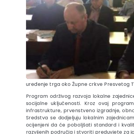
uređenje trga oko Župne crkve Presvetog Tro
Program održivog razvoja lokalne zajednic
socijalne uključenosti. Kroz ovaj progra
infrastrukture, prvenstveno izgradnje, obno
Sredstva se dodjeljuju lokalnim zajednicama
ocijenjeni da će poboljšati standard i kvalit
razvijenih područja i stvoriti preduvjete za j