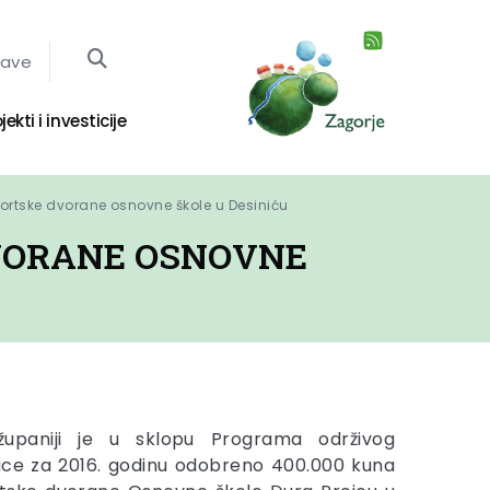
jave
jekti i investicije
ortske dvorane osnovne škole u Desiniću
DVORANE OSNOVNE
 županiji je u sklopu Programa održivog
nice za 2016. godinu odobreno 400.000 kuna