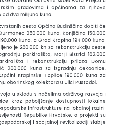
rtske dvorane Osnovne škole Đura Prejcu u
gorskim gradovima i općinama za njihove
 od dva milijuna kuna.
zvrstanih cesta Općina Budinščina dobiti će
 Đurmanec 250.000 kuna, Konjščina 150.000
190.000 kuna, a Grad Krapina 194.000 kuna.
eljeno je 260.000 kn za rekonstrukciju ceste
radnju parkirališta, Mariji Bistrici 162.000
rkirališta i rekonstrukciju prilaza Domu
inić 200.000 kuna za izgradnju čekaonice,
e, Općini Krapinske Toplice 190.000 kuna za
u oborinskog kolektora u Ulici Pustodol.
oja u skladu s načelima održivog razvoja i
nice kroz poboljšanje dostupnosti lokalne
spodarske infrastrukture na lokalnoj razini.
zvijenosti Republike Hrvatske, a projekti su
spodarskoj i socijalnoj revitalizaciji slabije