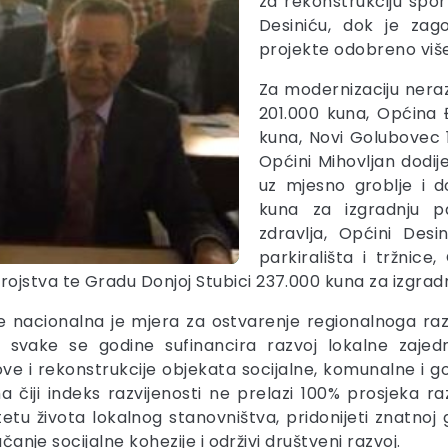
za rekonstrukciju spo
Desiniću, dok je za
projekte odobreno više
Za modernizaciju nera
201.000 kuna, Općina
kuna, Novi Golubovec 
Općini Mihovljan dodij
uz mjesno groblje i dog
kuna za izgradnju pa
zdravlja, Općini Des
parkirališta i tržnic
jstva te Gradu Donjoj Stubici 237.000 kuna za izgradnj
e nacionalna je mjera za ostvarenje regionalnoga razv
m svake se godine sufinancira razvoj lokalne zajed
ve i rekonstrukcije objekata socijalne, komunalne i go
 čiji indeks razvijenosti ne prelazi 100% prosjeka ra
etu života lokalnog stanovništva, pridonijeti znatnoj go
ačanje socijalne kohezije i održivi društveni razvoj.