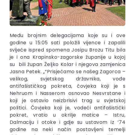
Među brojnim delegacijama koje su i ove
godine u 15:05 sati položili vijence i zapalili
svijeće ispred spomena Josipu Brozu Titu bila
je i ona Krapinsko-zagorske županije u kojoj
su bili župan Željko Kolar i njegova zamjenica
Jasna Petek. „”Prisjećamo se našeg Zagorca –
velikog, svjetskog državnika, vođe
antifašističkog pokreta, čovjeka koji je s
Nehruom i Nasserom osnovao Nesvrstane i
koji je ostavio neizbrisivi trag u svjetskoj
politici. Čovjeka koji je, vodeći antifašistički
pokret, vratio u okrilje matice – Istru,
Dalmaciju i otoke i gdje su ustavom iz ’74
godine na neki način postavljeni temelji