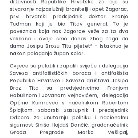
državnosti Republike Hrvatske za čije su
stvaranje najzaslužniji branitelji i opet Zagorac,
prvi hrvatski predsjednik doktor Franjo
Tuđman koji je bio Titov general. To je
poveznica koja nas Zagorce veže za ta dva
velikana i ovdje smo danas zbog toga da
damo Josipu Brozu Titu pijetet” – istaknuo je
nakon polaganja župan Kolar.
Cvijeće su položili i zapalili svijeće i delegacija
Saveza antifašističkih boraca i antifašista
Republike Hrvatske i Saveza društava Josipa
Broz Tito sa predsjednicima Franjom
Habulinom i Jovanom Vejnovićem, delegacija
Općine Kumrovec s načelnikom Robertom
Šplajtom, saborski zastupnik i predsjednik
Odbora za unutarnju politiku i nacionalnu
sigurnost Siniša Hajdaš Dončić, gradonačelnik
Grada Pregrade Marko Vešligaj,