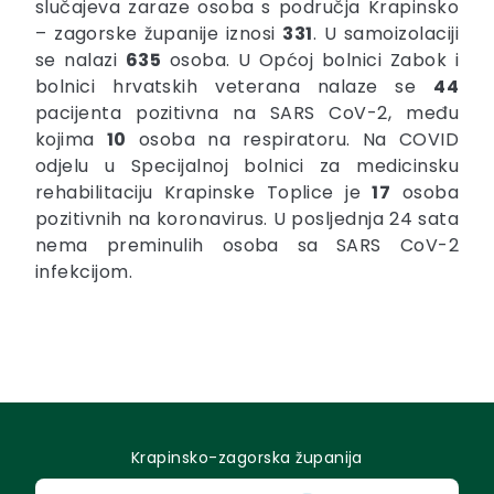
slučajeva zaraze osoba s područja Krapinsko
– zagorske županije iznosi
331
. U samoizolaciji
se nalazi
635
osoba. U Općoj bolnici Zabok i
bolnici hrvatskih veterana nalaze se
44
pacijenta pozitivna na SARS CoV-2, među
kojima
10
osoba na respiratoru. Na COVID
odjelu u Specijalnoj bolnici za medicinsku
rehabilitaciju Krapinske Toplice je
17
osoba
pozitivnih na koronavirus. U posljednja 24 sata
nema preminulih osoba sa
SARS CoV-2
infekcijom.
Krapinsko-zagorska županija