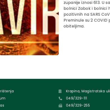
zupanije iznosi 613. U 
bolnici Zabok i bolnici
pozitivnih na SARS CoV
Preminule su 2 COVID 
obiteljima.
orištenja
Krapina, Magistratska uli
sum
049/329-111
nas
049/329-255