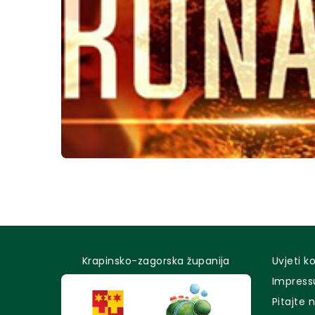
Krapinsko-zagorska županija
Uvjeti k
Impres
Pitajte 