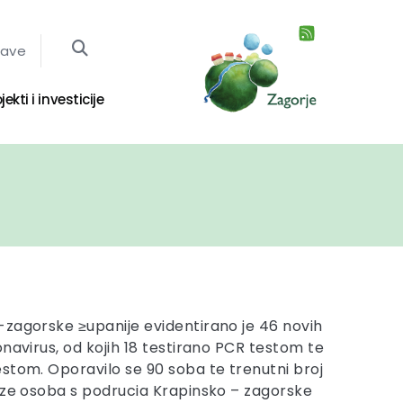
jave
jekti i investicije
zagorske ≥upanije evidentirano je 46 novih
navirus, od kojih 18 testirano PCR testom te
stom. Oporavilo se 90 soba te trenutni broj
aze osoba s podrucia Krapinsko – zagorske