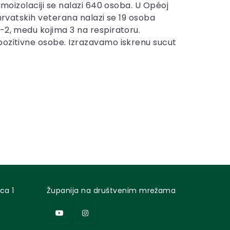
samoizolaciji se nalazi 640 osoba. U Opéoj
 hrvatskih veterana nalazi se 19 osoba
-2, medu kojima 3 na respiratoru.
pozitivne osobe. Izrazavamo iskrenu sucut
ca 1
Županija na društvenim mrežama