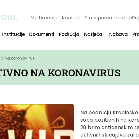
Multimedija
Kontakt
Transparentnost
ePri
Institucije
Dokumenti
Područja
Natječaji
Nabava
Pro
no na koronavirus
ITIVNO NA KORONAVIRUS
Na podrucju Krapinsko-
soba pozitivnih na koro
28 brim antigenskim te
aktivnih slucajeva zar