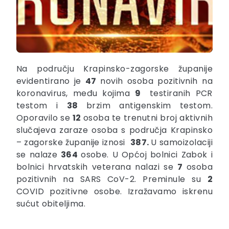
Na području Krapinsko-zagorske županije
evidentirano je
47
novih osoba pozitivnih na
koronavirus, među kojima
9
testiranih PCR
testom i
38
brzim antigenskim testom.
Oporavilo se
12
osoba te trenutni broj aktivnih
slučajeva zaraze osoba s područja Krapinsko
– zagorske županije iznosi
387.
U samoizolaciji
se nalaze
364
osobe. U Općoj bolnici Zabok i
bolnici hrvatskih veterana nalazi se
7
osoba
pozitivnih na SARS CoV-2. Preminule su
2
COVID pozitivne osobe. Izražavamo iskrenu
sućut obiteljima.