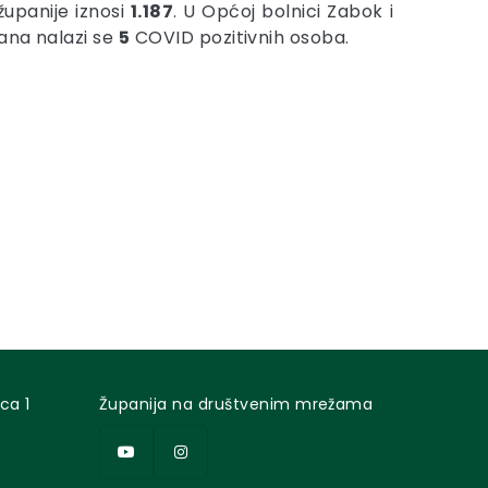
upanije iznosi
1.187
. U Općoj bolnici Zabok i
rana nalazi se
5
COVID pozitivnih osoba.
ca 1
Županija na društvenim mrežama