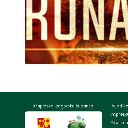
Krapinsko-zagorska županija
Uvjeti k
Impres
Pitajte 