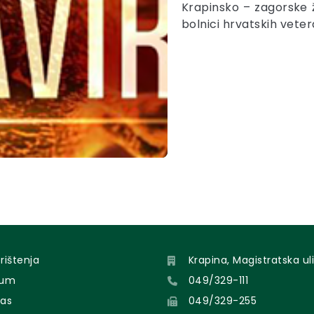
Krapinsko – zagorske ž
bolnici hrvatskih vete
orištenja
Krapina, Magistratska uli
sum
049/329-111
nas
049/329-255