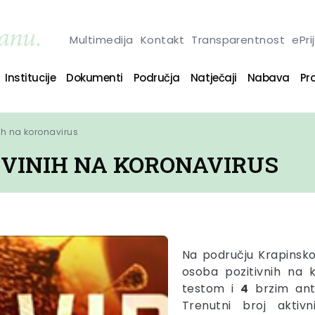
Multimedija
Kontakt
Transparentnost
ePri
Institucije
Dokumenti
Područja
Natječaji
Nabava
Pro
ih na koronavirus
IVINIH NA KORONAVIRUS
Na području Krapinsko
osoba pozitivnih na 
testom i
4
brzim ant
Trenutni broj aktiv