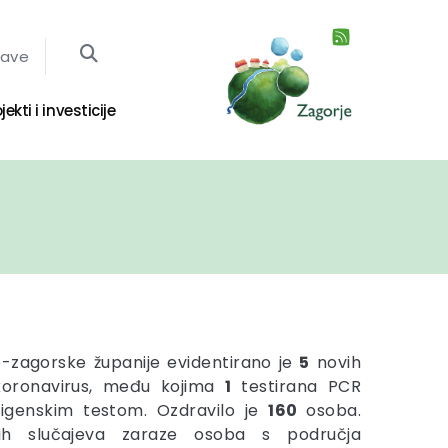
jave
jekti i investicije
-zagorske županije evidentirano je
5
novih
koronavirus, među kojima
1
testirana PCR
igenskim testom. Ozdravilo je
160
osoba.
nih slučajeva zaraze osoba s područja