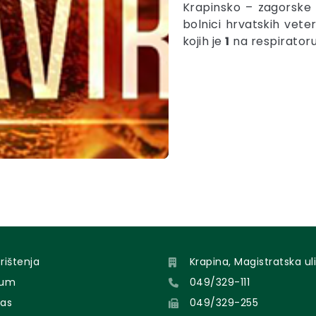
Krapinsko – zagorske 
bolnici hrvatskih vete
kojih je
1
na respiratoru
orištenja
Krapina, Magistratska uli
sum
049/329-111
nas
049/329-255