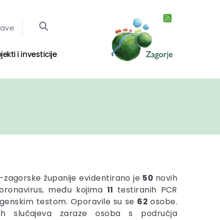
jave
jekti i investicije
-zagorske županije evidentirano je
50
novih
koronavirus, među kojima
11
testiranih PCR
igenskim testom. Oporavile su se
62
osobe.
nih slučajeva zaraze osoba s područja