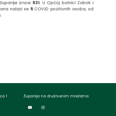
županije iznosi
531
. U Općoj bolnici Zabok i
rana nalazi se
5
COVID pozitivnih osoba, od
.
ca 1
Županija na društvenim mrežama