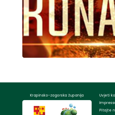
Krapinsko-zagorska županija
Uvjeti k
Impres
Pitajte 