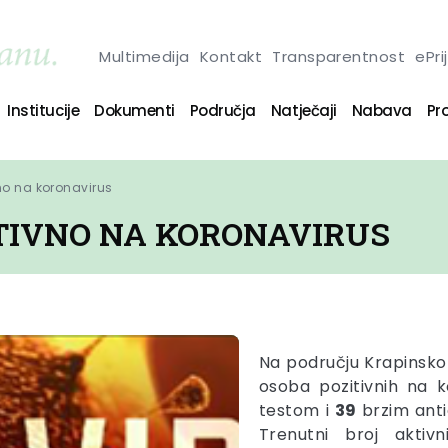
Multimedija
Kontakt
Transparentnost
ePri
Institucije
Dokumenti
Područja
Natječaji
Nabava
Pro
no na koronavirus
ITIVNO NA KORONAVIRUS
Na području Krapinsko
osoba pozitivnih na 
testom i
39
brzim ant
Trenutni broj aktiv