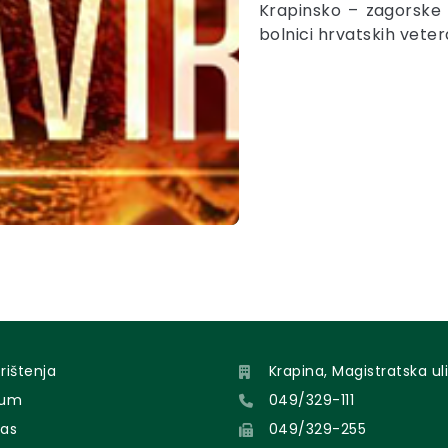
Krapinsko – zagorske ž
bolnici hrvatskih vete
orištenja
Krapina, Magistratska uli
sum
049/329-111
nas
049/329-255