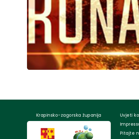
Krapinsko-zagorska županija
Uvjeti k
Impres
Pitajte 