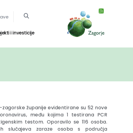
jave
jekti i investicije
-zagorske županije evidentirane su 52 nove
oronavirus, među kojima 1 testirana PCR
tigenskim testom. Oporavilo se 116 osoba.
nih slučajeva zaraze osoba s područja