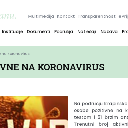
Multimedija
Kontakt
Transparentnost
ePri
Institucije
Dokumenti
Područja
Natječaji
Nabava
Pro
e na koronavirus
TIVNE NA KORONAVIRUS
Na području Krapinsko
osobe pozitivne na k
testom i 51 brzim an
Trenutni broj aktiv