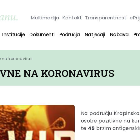
Multimedija
Kontakt
Transparentnost
ePri
Institucije
Dokumenti
Područja
Natječaji
Nabava
Pro
e na koronavirus
TIVNE NA KORONAVIRUS
Na području Krapinsko
osobe pozitivne na kor
te
45
brzim antigensk