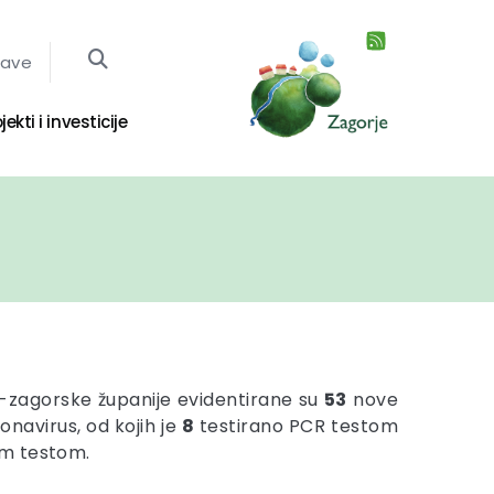
jave
jekti i investicije
-zagorske županije evidentirane su
53
nove
onavirus, od kojih je
8
testirano PCR testom
im testom.