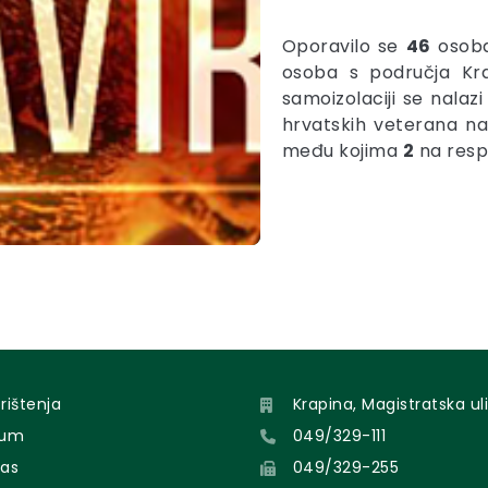
Oporavilo se
46
osoba 
osoba s područja Kra
samoizolaciji se nalaz
hrvatskih veterana na
među kojima
2
na resp
orištenja
Krapina, Magistratska uli
sum
049/329-111
nas
049/329-255