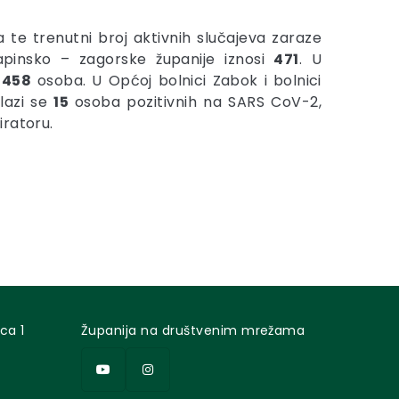
te trenutni broj aktivnih slučajeva zaraze
pinsko – zagorske županije iznosi
471
. U
i
458
osoba. U Općoj bolnici Zabok i bolnici
lazi se
15
osoba pozitivnih na SARS CoV-2,
iratoru.
ca 1
Županija na društvenim mrežama