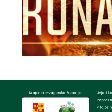
Krapinsko-zagorska županija
Uvjeti k
Impres
Pitajte 