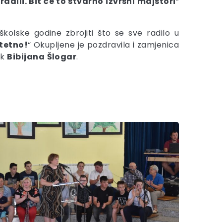
ili. Bit će to stvarno izvrsni majstori
“
školske godine zbrojiti što se sve radilo u
itetno!
“ Okupljene je pozdravila i zamjenica
ok
Bibijana
Šlogar
.