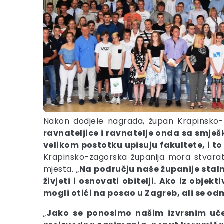
Nakon dodjele nagrada, župan Krapinsko
ravnateljice i ravnatelje onda sa smje
velikom postotku upisuju fakultete, i to 
Krapinsko-zagorska županija mora stvarati
mjesta. „
Na području naše županije stal
živjeti i osnovati obitelji. Ako iz obj
mogli otići na posao u Zagreb, ali se od
„
Jako se ponosimo našim izvrsnim uče