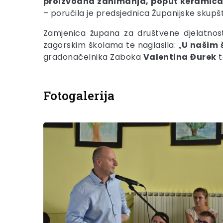
proizvodna zanimanja, poput keramičara 
– poručila je predsjednica Županijske skupšt
Zamjenica župana za društvene djelatnos
zagorskim školama te naglasila: „
U našim š
gradonačelnika Zaboka
Valentina
Đurek
t
Fotogalerija