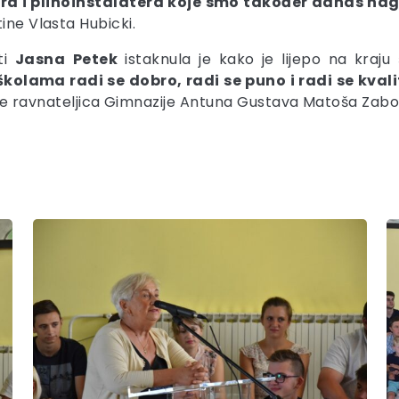
i plinoinstalatera koje smo također danas nagrad
ine Vlasta Hubicki.
ti
Jasna
Petek
istaknula je kako je lijepo na kraju 
kolama radi se dobro, radi se puno i radi se kval
e ravnateljica Gimnazije Antuna Gustava Matoša Zab