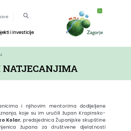
jave
jekti i investicije
MA
IM NATJECANJIMA
nicima i njihovim mentorima dodijeljene
znanja, koje su im uručili župan Krapinsko-
ko Kolar
, predsjednica Županijske skupštine
mjenica župana za društvene djelatnosti