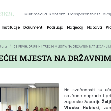
Multimedija
Kontakt
Transparentnost
ePri
Institucije
Dokumenti
Područja
Natječaji
Nabava
Pro
ltura
53 PRVIH, DRUGIH I TREĆIH MJESTA NA DRŽAVNIM NATJECANJI
TREĆIH MJESTA NA DRŽAVN
Na svečanosti su uče
novčane nagrade i pri
zagorske županije
Želj
Vlasta
Hubicki
, za