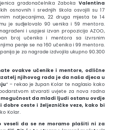
enica gradonačelnika Zaboka
Valentina
kih osnovnih i srednjih škola osvojili su 17
vnim natjecanjima, 22 druga mjesta te 14
mu je sudjelovalo 90 uenika i 59 mentora.
nagrađeni i uspjesi izvan propozicija AZOO,
an broj učenika i mentora sa izvrsnim
njima penje se na 160 učenika i 99 mentora.
anija je za nagrade izdvojila ukupno 90.300
ate ovakve učenike i mentore, odlične
zatelj njihovog rada je da naša djeca u
aju
“ – rekao je župan Kolar te naglasio kako
ospodarstvom stvarati uvjete za nova radna
a mogućnost da mladi ljudi ostanu ovdje
 dobre ceste i željezničke veze, kako bi
jko Kolar.
 veseli da se ne moramo plašiti ni za