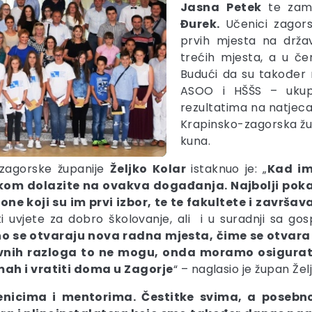
Jasna
Petek
te zamj
Đurek.
Učenici zagors
prvih mjesta na drža
trećih mjesta, a u če
Budući da su također 
ASOO i HŠŠS – ukup
rezultatima na natjeca
Krapinsko-zagorska žup
kuna.
-zagorske županije
Željko Kolar
istaknuo je: „
Kad im
škom dolazite na ovakva događanja. Najbolji poka
one koji su im prvi izbor, te te fakultete i završav
 uvjete za dobro školovanje, ali i u suradnji sa g
no se otvaraju nova radna mjesta, čime se otvar
ektivnih razloga to ne mogu, onda moramo osigurati
mah i vratiti doma u Zagorje
“ – naglasio je župan Žel
nicima i mentorima. Čestitke svima, a posebno