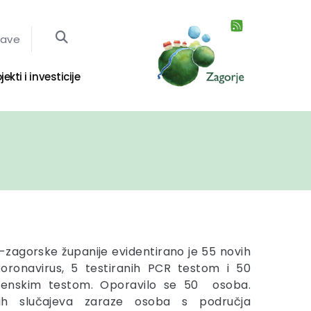
jave
jekti i investicije
-zagorske županije evidentirano je 55 novih
koronavirus, 5 testiranih PCR testom i 50
igenskim testom. Oporavilo se 50 osoba.
nih slučajeva zaraze osoba s područja