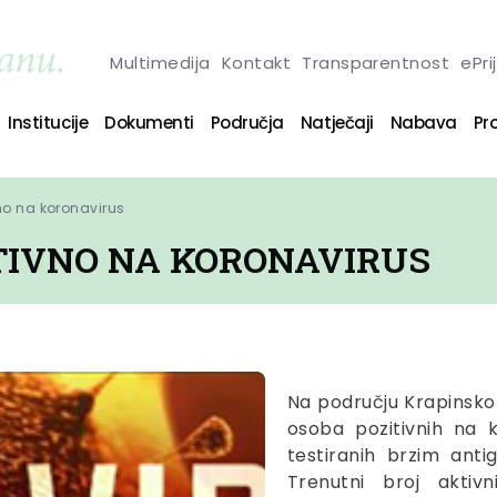
Multimedija
Kontakt
Transparentnost
ePri
Institucije
Dokumenti
Područja
Natječaji
Nabava
Pro
no na koronavirus
ITIVNO NA KORONAVIRUS
Na području Krapinsko
osoba pozitivnih na 
testiranih brzim ant
Trenutni broj aktiv