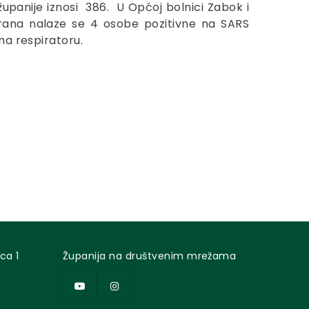
upanije iznosi 386. U Općoj bolnici Zabok i
erana nalaze se 4 osobe pozitivne na SARS
na respiratoru.
ca 1
Županija na društvenim mrežama