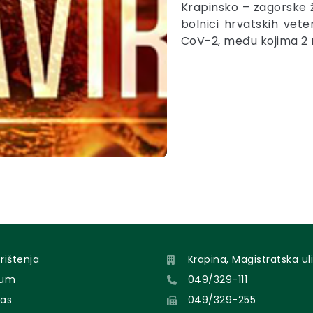
Krapinsko – zagorske ž
bolnici hrvatskih vet
CoV-2, među kojima 2 
orištenja
Krapina, Magistratska uli
sum
049/329-111
nas
049/329-255