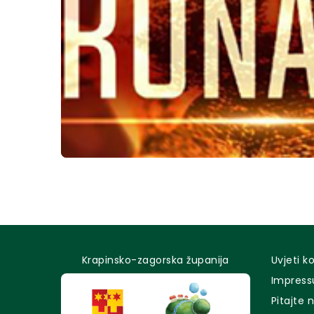
Krapinsko-zagorska županija
Uvjeti k
Impres
Pitajte 