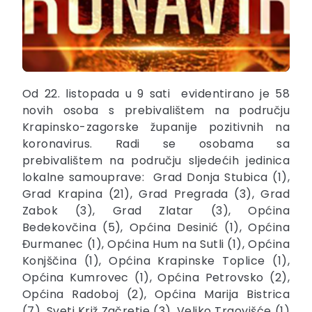
Od 22. listopada u 9 sati evidentirano je 58
novih osoba s prebivalištem na području
Krapinsko-zagorske županije pozitivnih na
koronavirus. Radi se osobama sa
prebivalištem na području sljedećih jedinica
lokalne samouprave: Grad Donja Stubica (1),
Grad Krapina (21), Grad Pregrada (3), Grad
Zabok (3), Grad Zlatar (3), Općina
Bedekovčina (5), Općina Desinić (1), Općina
Đurmanec (1), Općina Hum na Sutli (1), Općina
Konjščina (1), Općina Krapinske Toplice (1),
Općina Kumrovec (1), Općina Petrovsko (2),
Općina Radoboj (2), Općina Marija Bistrica
(7), Sveti Križ Začretje (3), Veliko Trgovišće (1)