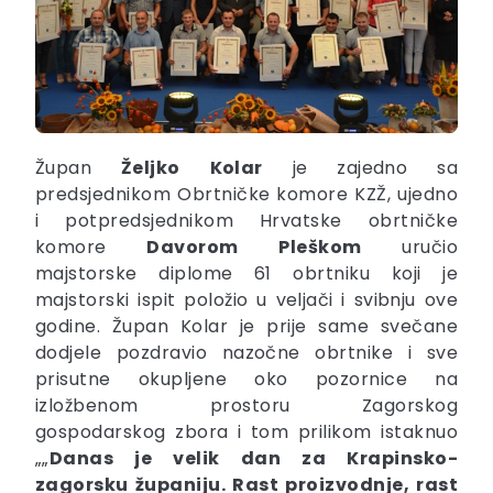
Župan
Željko
Kolar
je zajedno sa
predsjednikom Obrtničke komore KZŽ, ujedno
i potpredsjednikom Hrvatske obrtničke
komore
Davorom
Pleškom
uručio
majstorske diplome 61 obrtniku koji je
majstorski ispit položio u veljači i svibnju ove
godine. Župan Kolar je prije same svečane
dodjele pozdravio nazočne obrtnike i sve
prisutne okupljene oko pozornice na
izložbenom prostoru Zagorskog
gospodarskog zbora i tom prilikom istaknuo
„„
Danas je velik dan za Krapinsko-
zagorsku županiju. Rast proizvodnje, rast