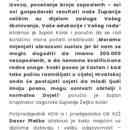
izvoza, povećanje broja zaposlenih – svi
ovi gospodarski rezultati naše Županije
velikim su dijelom zasluga Vašeg
školovanja, Vaše edukacije i Vašeg rada
“
istaknuo je župan Kolar i poručio da se rad
konačno mora početi vrednovati „
Moramo
mijenjati obrazovni sustav jer bi nam se
moglo dogoditi da imamo 200.000
nezaposlenih, a da nemamo kvalificirane
radne snage. Svaki posao je častan i kad
tako počnu razmišljati u cijeloj Hrvatskoj
onda će postojati uvjeti da mladi ljudi
imaju posao, mogu osnivati obitelji i
normalno živjeti
“ poručio je župan
Krapinsko-zagorske županije Željko Kolar.
Potpredsjednik HOK-a i predsjednika OK KZŽ
Davor
Pleško
istaknuo je kako majstori uz
diplome dobivaju i veliku odgovornost –