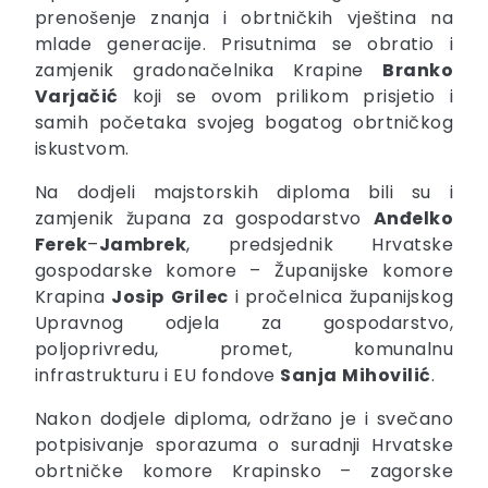
prenošenje znanja i obrtničkih vještina na
mlade generacije. Prisutnima se obratio i
zamjenik gradonačelnika Krapine
Branko
Varjačić
koji se ovom prilikom prisjetio i
samih početaka svojeg bogatog obrtničkog
iskustvom.
Na dodjeli majstorskih diploma bili su i
zamjenik župana za gospodarstvo
Anđelko
Ferek
–
Jambrek
, predsjednik Hrvatske
gospodarske komore – Županijske komore
Krapina
Josip
Grilec
i pročelnica županijskog
Upravnog odjela za gospodarstvo,
poljoprivredu, promet, komunalnu
infrastrukturu i EU fondove
Sanja
Mihovilić
.
Nakon dodjele diploma, održano je i svečano
potpisivanje sporazuma o suradnji Hrvatske
obrtničke komore Krapinsko – zagorske