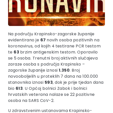
Na području Krapinsko-zagorske županije
evidentirano je
67
novih osoba pozitivnih na
koronavirus, od kojih 4
testirane PCR testom
te
63
brzim antigenskim testom. Oporavilo
se 5
osoba. Trenutni broj aktivnih slučajeva
zaraze osoba s područja Krapinsko –
zagorske županije iznosi
1.350
. Broj
novooboljelih u proteklih 7 dana na 100.000
stanovnika iznosi
593
, dok je prije tjedan dana
bio
613
. U Općoj bolnici Zabok i bolnici
hrvatskih veterana nalaze se 22
pozitivne
osoba na SARS CoV-2.
U zdravstvenim ustanovama Krapinsko-