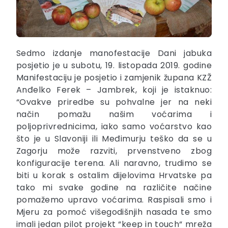
Sedmo izdanje manofestacije Dani jabuka
posjetio je u subotu, 19. listopada 2019. godine
Manifestaciju je posjetio i zamjenik župana KZŽ
Anđelko Ferek – Jambrek, koji je istaknuo:
“Ovakve priredbe su pohvalne jer na neki
način pomažu našim voćarima i
poljoprivrednicima, iako samo voćarstvo kao
što je u Slavoniji ili Međimurju teško da se u
Zagorju može razviti, prvenstveno zbog
konfiguracije terena. Ali naravno, trudimo se
biti u korak s ostalim dijelovima Hrvatske pa
tako mi svake godine na različite načine
pomažemo upravo voćarima. Raspisali smo i
Mjeru za pomoć višegodišnjih nasada te smo
imali jedan pilot projekt “keep in touch“ mreža