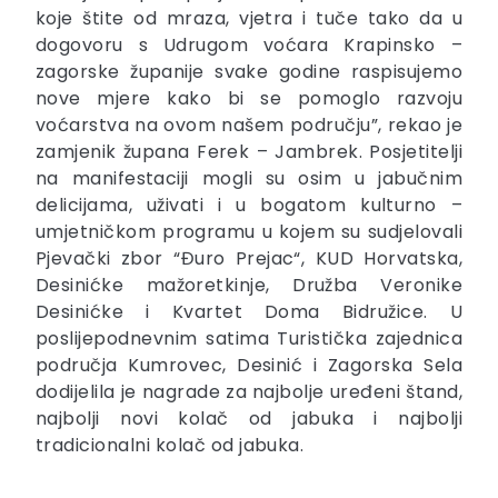
koje štite od mraza, vjetra i tuče tako da u
dogovoru s Udrugom voćara Krapinsko –
zagorske županije svake godine raspisujemo
nove mjere kako bi se pomoglo razvoju
voćarstva na ovom našem području”, rekao je
zamjenik župana Ferek – Jambrek. Posjetitelji
na manifestaciji mogli su osim u jabučnim
delicijama, uživati i u bogatom kulturno –
umjetničkom programu u kojem su sudjelovali
Pjevački zbor “Đuro Prejac“, KUD Horvatska,
Desinićke mažoretkinje, Družba Veronike
Desinićke i Kvartet Doma Bidružice. U
poslijepodnevnim satima Turistička zajednica
područja Kumrovec, Desinić i Zagorska Sela
dodijelila je nagrade za najbolje uređeni štand,
najbolji novi kolač od jabuka i najbolji
tradicionalni kolač od jabuka.