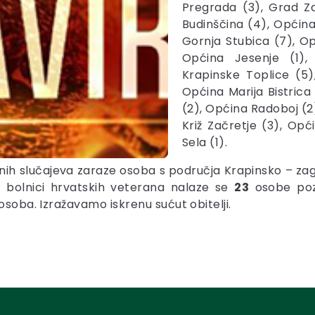
Pregrada (3), Grad Z
Budinščina (4), Općin
Gornja Stubica (7), Op
Općina Jesenje (1),
Krapinske Toplice (5
Općina Marija Bistrica
(2), Općina Radoboj (2
Križ Začretje (3), Op
Sela (1).
vnih slučajeva zaraze osoba s područja Krapinsko – zag
i bolnici hrvatskih veterana nalaze se
23
osobe poz
soba. Izražavamo iskrenu sućut obitelji.