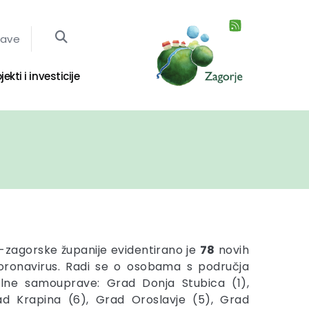
jave
jekti i investicije
-zagorske županije evidentirano je
78
novih
koronavirus. Radi se o osobama s područja
kalne samouprave: Grad Donja Stubica (1),
ad Krapina (6), Grad Oroslavje (5), Grad