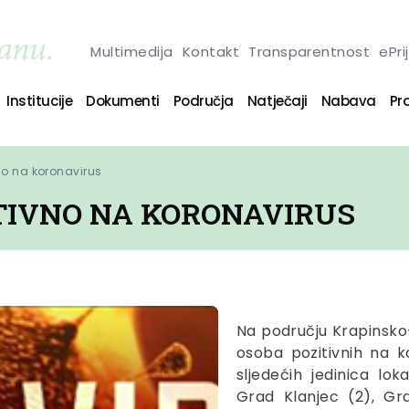
Multimedija
Kontakt
Transparentnost
ePri
Institucije
Dokumenti
Područja
Natječaji
Nabava
Pro
no na koronavirus
ITIVNO NA KORONAVIRUS
Na području Krapinsko
osoba pozitivnih na 
sljedećih jedinica lo
Grad Klanjec (2), Gr