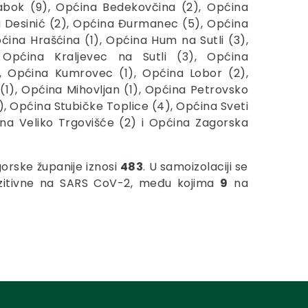
abok (9), Općina Bedekovčina (2), Općina
a Desinić (2), Općina Đurmanec (5), Općina
ćina Hrašćina (1), Općina Hum na Sutli (3),
 Općina Kraljevec na Sutli (3), Općina
), Općina Kumrovec (1), Općina Lobor (2),
 (1), Općina Mihovljan (1), Općina Petrovsko
), Općina Stubičke Toplice (4), Općina Sveti
ćina Veliko Trgovišće (2) i Općina Zagorska
orske županije iznosi
483
. U samoizolaciji se
itivne na SARS CoV-2, među kojima
9
na