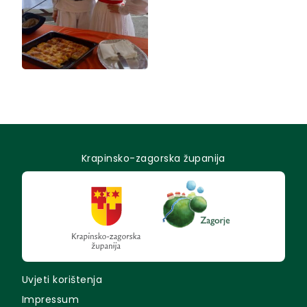
Krapinsko-zagorska županija
Uvjeti korištenja
Impressum