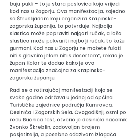
buju pukli – to je stara poslovica koja vrijedi
kod nas u Zagorju. Ova manifestacija, zajedno
sa Štruklijadom koju organizira Krapinsko-
zagorska županija, to potvrđuje. Najbolja
slastica može popraviti najgori ručak, a loša
slastica može pokvariti najbolji ručak, to kažu
gurmani. Kod nas u Zagorju ne možete fulati
niti s glavnim jelom niti s desertom”, rekao je
župan Kolar te dodao kako je ova
manifestacija značajna za Krapinsko-
zagorsku županiju.
Radi se o rotirajućoj manifestaciji koja se
svake godine održava u jednoj od općina
Turističke zajednice područja Kumrovca,
Desinića i Zagorskih Sela. Ovogodišnji, osmi po
redu Bučnica fest, otvorio je desinićki načelnik
Zvonko Škreblin, zadovoljan brojem
posjetitelja, a posebno odazivom izlagača