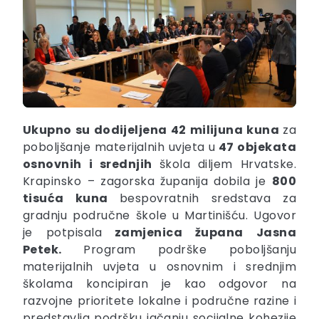
Ukupno su
dodijeljena
42 milijuna kuna
za
poboljšanje materijalnih uvjeta u
47 objekata
osnovnih i srednjih
škola diljem Hrvatske.
Krapinsko – zagorska županija dobila je
800
tisuća kuna
bespovratnih sredstava za
gradnju područne škole u Martinišću. Ugovor
je potpisala
zamjenica župana Jasna
Petek
.
Program podrške poboljšanju
materijalnih uvjeta u osnovnim i srednjim
školama koncipiran je kao odgovor na
razvojne prioritete lokalne i područne razine i
predstavlja podršku jačanju socijalne kohezije