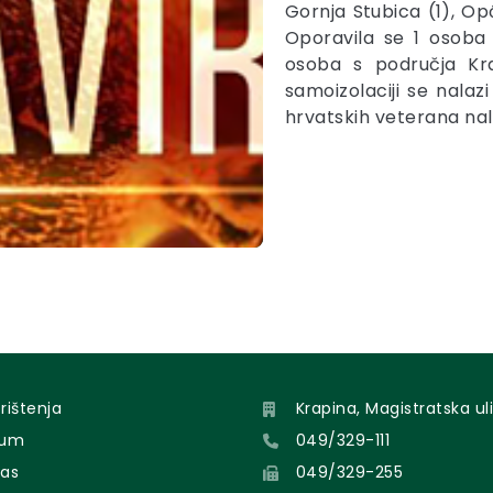
Gornja Stubica (1), Opć
Oporavila se 1 osoba 
osoba s područja Kr
samoizolaciji se nalaz
hrvatskih veterana na
orištenja
Krapina, Magistratska uli
sum
049/329-111
nas
049/329-255