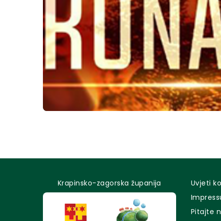
Krapinsko-zagorska županija
Uvjeti k
Impres
Pitajte 