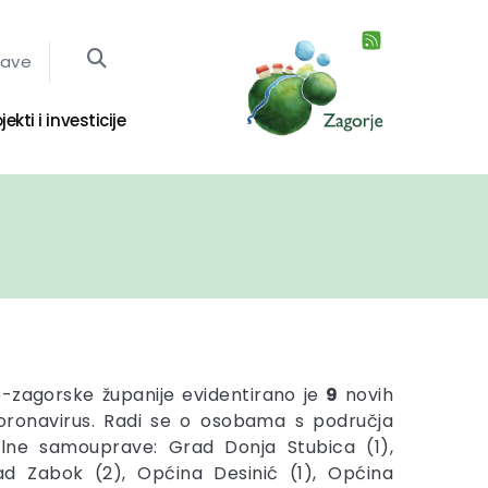
jave
jekti i investicije
-zagorske županije evidentirano je
9
novih
koronavirus. Radi se o osobama s područja
kalne samouprave: Grad Donja Stubica (1),
ad Zabok (2), Općina Desinić (1), Općina