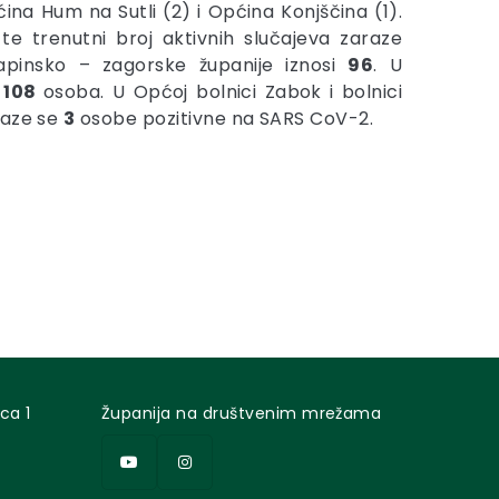
ina Hum na Sutli (2) i Općina Konjščina (1).
te trenutni broj aktivnih slučajeva zaraze
apinsko – zagorske županije iznosi
96
. U
i
108
osoba. U Općoj bolnici Zabok i bolnici
laze se
3
osobe pozitivne na SARS CoV-2.
ca 1
Županija na društvenim mrežama