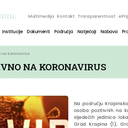
Multimedija
Kontakt
Transparentnost
ePri
Institucije
Dokumenti
Područja
Natječaji
Nabava
Pro
o na koronavirus
TIVNO NA KORONAVIRUS
Na području Krapinsko
osoba pozitivnih na 
sljedećih jedinica lo
Grad Krapina (1), Gr