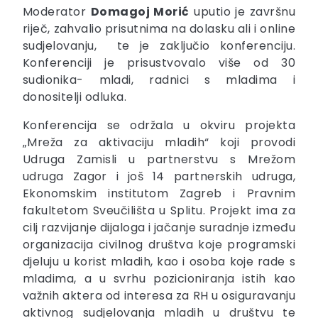
Moderator
Domagoj Morić
uputio je završnu
riječ, zahvalio prisutnima na dolasku ali i online
sudjelovanju, te je zaključio konferenciju.
Konferenciji je prisustvovalo više od 30
sudionika- mladi, radnici s mladima i
donositelji odluka.
Konferencija se održala u okviru projekta
„Mreža za aktivaciju mladih“ koji provodi
Udruga Zamisli u partnerstvu s Mrežom
udruga Zagor i još 14 partnerskih udruga,
Ekonomskim institutom Zagreb i Pravnim
fakultetom Sveučilišta u Splitu. Projekt ima za
cilj razvijanje dijaloga i jačanje suradnje između
organizacija civilnog društva koje programski
djeluju u korist mladih, kao i osoba koje rade s
mladima, a u svrhu pozicioniranja istih kao
važnih aktera od interesa za RH u osiguravanju
aktivnog sudjelovanja mladih u društvu te