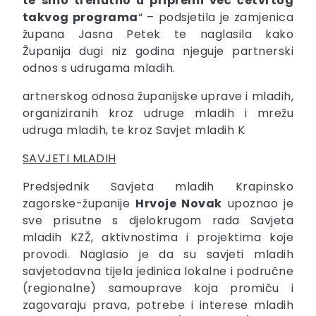
te smo trenutno u pripremi već četvrtog
takvog programa
“ – podsjetila je zamjenica
župana Jasna Petek te naglasila kako
Županija dugi niz godina njeguje partnerski
odnos s udrugama mladih.
artnerskog odnosa županijske uprave i mladih,
organiziranih kroz udruge mladih i mrežu
udruga mladih, te kroz Savjet mladih K
SAVJETI MLADIH
Predsjednik Savjeta mladih Krapinsko
zagorske-županije
Hrvoje Novak
upoznao je
sve prisutne s djelokrugom rada Savjeta
mladih KZŽ, aktivnostima i projektima koje
provodi. Naglasio je da su savjeti mladih
savjetodavna tijela jedinica lokalne i područne
(regionalne) samouprave koja promiču i
zagovaraju prava, potrebe i interese mladih