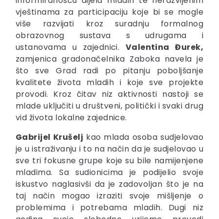
informiranošću dijela mladih te nerazvijenim
vještinama za participaciju koje bi se mogle
više razvijati kroz suradnju formalnog
obrazovnog sustava s udrugama i
ustanovama u zajednici.
Valentina Đurek,
zamjenica gradonačelnika Zaboka navela je
što sve Grad radi po pitanju poboljšanje
kvalitete života mladih i koje sve projekte
provodi. Kroz čitav niz aktivnosti nastoji se
mlade uključiti u društveni, politički i svaki drug
vid života lokalne zajednice.
Gabrijel Krušelj
kao mlada osoba sudjelovao
je u istraživanju i to na način da je sudjelovao u
sve tri fokusne grupe koje su bile namijenjene
mladima. Sa sudionicima je podijelio svoje
iskustvo naglasivši da je zadovoljan što je na
taj način mogao izraziti svoje mišljenje o
problemima i potrebama mladih. Dugi niz