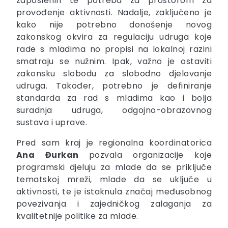
zaposlenih te potreba za prostorom za
provođenje aktivnosti. Nadalje, zaključeno je
kako nije potrebno donošenje novog
zakonskog okvira za regulaciju udruga koje
rade s mladima no propisi na lokalnoj razini
smatraju se nužnim. Ipak, važno je ostaviti
zakonsku slobodu za slobodno djelovanje
udruga. Također, potrebno je definiranje
standarda za rad s mladima kao i bolja
suradnja udruga, odgojno-obrazovnog
sustava i uprave.
Pred sam kraj je
regionalna koordinatorica
Ana Đurkan
pozvala organizacije koje
programski djeluju za mlade da se priključe
tematskoj mreži, mlade da se uključe u
aktivnosti, te je istaknula značaj međusobnog
povezivanja i zajedničkog zalaganja za
kvalitetnije politike za mlade.