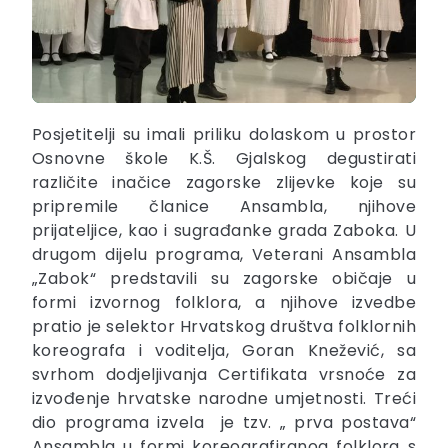
Posjetitelji su imali priliku dolaskom u prostor
Osnovne škole K.Š. Gjalskog degustirati
različite inačice zagorske zlijevke koje su
pripremile članice Ansambla, njihove
prijateljice, kao i sugrađanke grada Zaboka. U
drugom dijelu programa, Veterani Ansambla
„Zabok“ predstavili su zagorske običaje u
formi izvornog folklora, a njihove izvedbe
pratio je selektor Hrvatskog društva folklornih
koreografa i voditelja, Goran Knežević, sa
svrhom dodjeljivanja Certifikata vrsnoće za
izvođenje hrvatske narodne umjetnosti. Treći
dio programa izvela je tzv. „ prva postava“
Ansambla u formi koreografiranog folklora s