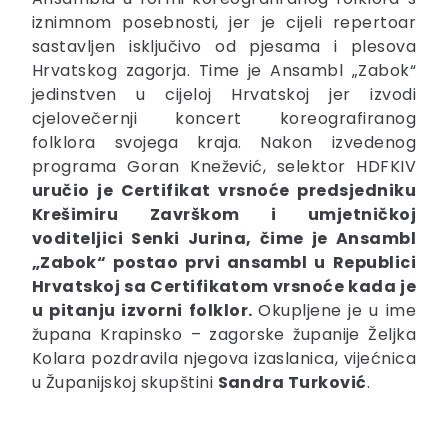
iznimnom posebnosti, jer je cijeli repertoar
sastavljen isključivo od pjesama i plesova
Hrvatskog zagorja. Time je Ansambl „Zabok“
jedinstven u cijeloj Hrvatskoj jer izvodi
cjelovečernji koncert koreografiranog
folklora svojega kraja. Nakon izvedenog
programa Goran Knežević, selektor HDFKIV
uručio je Certifikat vrsnoće predsjedniku
Krešimiru Završkom i umjetničkoj
voditeljici Senki Jurina, čime je Ansambl
„Zabok“ postao prvi ansambl u Republici
Hrvatskoj sa Certifikatom vrsnoće kada je
u pitanju izvorni folklor.
Okupljene je u ime
župana Krapinsko – zagorske županije Željka
Kolara pozdravila njegova izaslanica, vijećnica
u Županijskoj skupštini
Sandra Turković
.