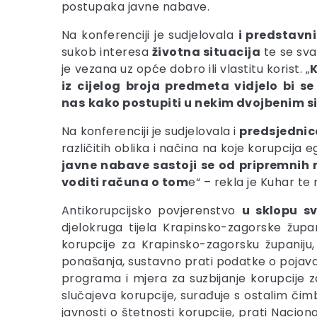
postupaka javne nabave.
Na konferenciji je sudjelovala
i
predstavni
sukob interesa
životna
situacija
te se sva
je vezana uz opće dobro ili vlastitu korist. „
K
iz cijelog broja predmeta vidjelo bi s
nas
kako postupiti u nekim dvojbenim 
Na konferenciji je sudjelovala i
predsjednic
različitih oblika i načina na koje korupcija 
javne nabave sastoji se od pripremnih ra
voditi računa o tom
e“ – rekla je Kuhar te
Antikorupcijsko povjerenstvo
u sklopu s
djelokruga tijela Krapinsko-zagorske župa
korupcije za Krapinsko-zagorsku županiju,
ponašanja, sustavno prati podatke o pojava
programa i mjera za suzbijanje korupcije z
slučajeva korupcije, surađuje s ostalim či
javnosti o štetnosti korupcije, prati Naciona