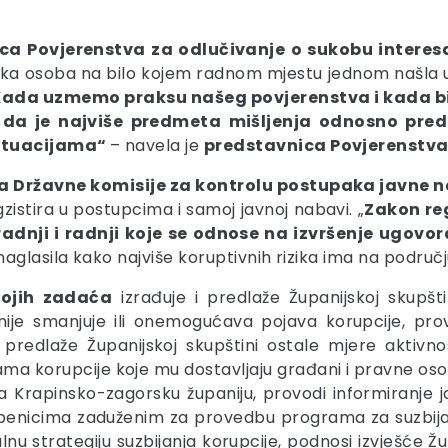
ca Povjerenstva za odlučivanje o sukobu interes
ka osoba na bilo kojem radnom mjestu jednom našla u s
ada uzmemo praksu našeg povjerenstva i kada bi 
e da je
najviše predmeta mišljenja
odnosno pred
situacijama“
– navela je
predstavnica Povjerenstva 
a Državne komisije za kontrolu postupaka javne 
egzistira u postupcima i samoj javnoj nabavi. „
Zakon re
dnji i radnji koje se odnose na izvršenje ugovora 
 naglasila kako najviše koruptivnih rizika ima na podru
vojih zadaća
izrađuje i predlaže Županijskoj skupšt
nije smanjuje ili onemogućava pojava korupcije, provo
 predlaže Županijskoj skupštini ostale mjere aktivn
ma korupcije koje mu dostavljaju građani i pravne osob
a Krapinsko-zagorsku županiju, provodi informiranje j
mbenicima zaduženim za provedbu programa za suzbijan
lnu strategiju suzbijanja korupcije, podnosi izvješće Ž