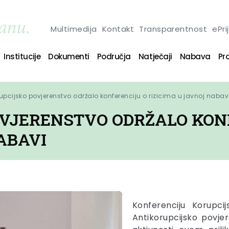
Multimedija
Kontakt
Transparentnost
ePri
Institucije
Dokumenti
Područja
Natječaji
Nabava
Pro
upcijsko povjerenstvo održalo konferenciju o rizicima u javnoj nabav
VJERENSTVO ODRŽALO KON
ABAVI
Konferenciju Korupcij
Antikorupcijsko povjer