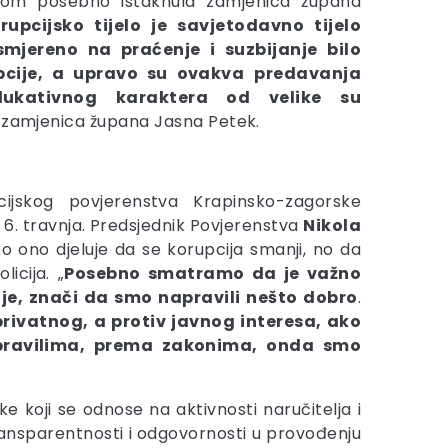
ikom posebno istaknula zamjenica župana
rupcijsko tijelo je savjetodavno tijelo
smjereno na praćenje i suzbijanje bilo
pcije, a upravo su ovakva
predavanja
dukativnog karaktera od velike su
e zamjenica župana Jasna Petek.
cijskog povjerenstva Krapinsko-zagorske
e 6. travnja. Predsjednik Povjerenstva
Nikola
o ono djeluje da se korupcija smanji, no da
licija. „
Posebno smatramo da je važno
je, znači da smo napravili nešto dobro
.
privatnog, a protiv javnog interesa, ako
 pravilima, prema zakonima, onda smo
ke koji se odnose na aktivnosti naručitelja i
ansparentnosti i odgovornosti u provođenju