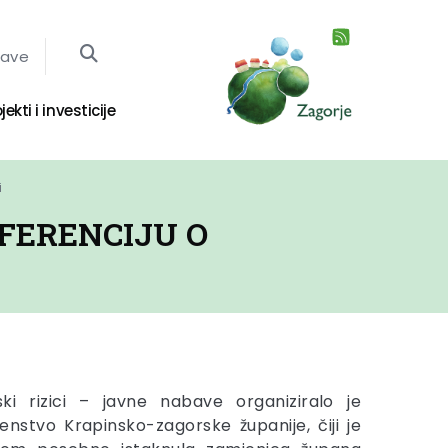
jave
jekti i investicije
i
FERENCIJU O
ski rizici – javne nabave organiziralo je
enstvo Krapinsko-zagorske županije, čiji je