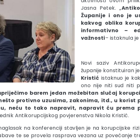
aktivnosti ovom pril
Jasna Petek. „
Antiko
Županije i ono je u
kakvog oblika koru
informativno – e
važnosti
– istaknula j
Novi saziv Antikorup
županije konstituiran j
Kristić
istaknuo je kak
ono nije niti sud niti po
priječimo barem jedan možebitan slučaj korupci
 nešto protivno uzusima, zakonima, itd., u korist 
eću, neću to tako napravit, napravit ću prema
ednik Antikorupcijskog povjerenstva Nikola Kristić.
aglasak na konferenciji stavljen je na korupcijske rizi
abave te se provela rasprava vezana uz povećanje tr