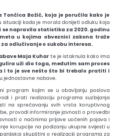
a Tončica
Božić
, koja je poručila kako
je
ituaciji kada je morala donijeti odluku koja
se napravila statistika za 2020. godinu
meta u kojima
obveznici zakona traže
za odlučivanje o sukobu interesa.
nabave Maja Kuhar
te je istaknula kako ima
gulira uži dio toga, međutim sam proces
i to je sve nešto što bi trebalo
pratiti i
čju jednostavne nabave.
ini program kojim se u obavljanju poslova
di i prati realizaciju programa suzbijanja
osti na sprečavanju svih vrsta koruptivnog
e, provodi informiranje javnosti o provedbi
avnosti o načinima prijave uočenih pojava i
je korupcije na podizanju ukupne svijesti u
upanijskoj skupštini o realizaciji programa za