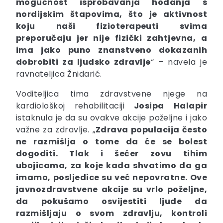
mogućnost isprobavanja hodanja s
nordijskim štapovima, što je aktivnost
koju naši fizioterapeuti svima
preporučaju jer nije fizički zahtjevna, a
ima jako puno znanstveno dokazanih
dobrobiti za ljudsko zdravlje
“ – navela je
ravnateljica Žnidarić.
Voditeljica tima zdravstvene njege na
kardiološkoj rehabilitaciji
Josipa
Halapir
istaknula je da su ovakve akcije poželjne i jako
važne za zdravlje. „
Zdrava populacija često
ne razmišlja o tome da će se bolest
dogoditi. Tlak i šećer zovu tihim
ubojicama, za koje kada shvatimo da ga
imamo, posljedice su već nepovratne. Ove
javnozdravstvene akcije su vrlo poželjne,
da pokušamo osvijestiti ljude da
razmišljaju o svom zdravlju, kontroli