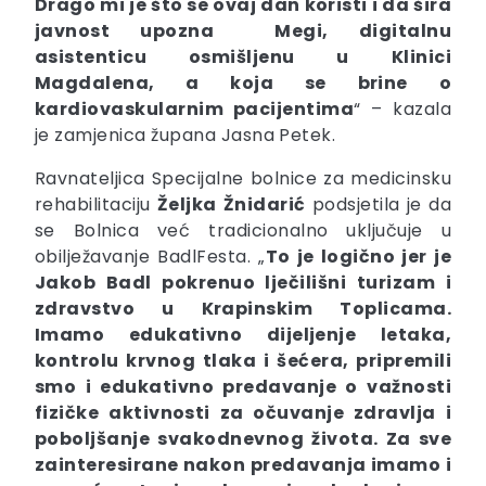
Drago mi je što se ovaj dan koristi i da šira
javnost upozna Megi, digitalnu
asistenticu osmišljenu u Klinici
Magdalena, a koja se brine o
kardiovaskularnim pacijentima
“ – kazala
je zamjenica župana Jasna Petek.
Ravnateljica Specijalne bolnice za medicinsku
rehabilitaciju
Željka
Žnidarić
podsjetila je da
se Bolnica već tradicionalno uključuje u
obilježavanje BadlFesta. „
To je logično jer je
Jakob Badl pokrenuo lječilišni turizam i
zdravstvo u Krapinskim Toplicama.
Imamo edukativno dijeljenje letaka,
kontrolu krvnog tlaka i šećera, pripremili
smo i edukativno predavanje o važnosti
fizičke aktivnosti za očuvanje zdravlja i
poboljšanje svakodnevnog života. Za sve
zainteresirane nakon predavanja imamo i