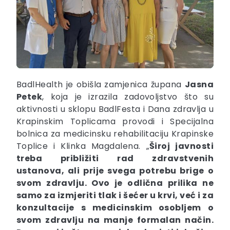
BadlHealth je obišla zamjenica župana
Jasna
Petek
, koja je izrazila zadovoljstvo što su
aktivnosti u sklopu BadlFesta i Dana zdravlja u
Krapinskim Toplicama provodi i Specijalna
bolnica za medicinsku rehabilitaciju Krapinske
Toplice i Klinka Magdalena. „
Široj javnosti
treba približiti rad zdravstvenih
ustanova, ali prije svega potrebu brige o
svom zdravlju. Ovo je odlična prilika ne
samo za izmjeriti tlak i šećer u krvi, već i za
konzultacije s medicinskim osobljem o
svom zdravlju na manje formalan način.