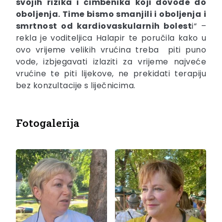
svojih rizika i čimbenika koji dovode do
oboljenja. Time bismo smanjili i oboljenja i
smrtnost od kardiovaskularnih bolest
i“ –
rekla je voditeljica Halapir te poručila kako u
ovo vrijeme velikih vrućina treba piti puno
vode, izbjegavati izlaziti za vrijeme najveće
vrućine te piti lijekove, ne prekidati terapiju
bez konzultacije s liječnicima.
Fotogalerija