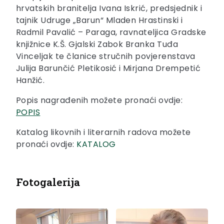
hrvatskih branitelja Ivana Iskrić, predsjednik i
tajnik Udruge „Barun“ Mladen Hrastinski i
Radmil Pavalić – Paraga, ravnateljica Gradske
knjižnice K.Š. Gjalski Zabok Branka Tuđa
Vinceljak te članice stručnih povjerenstava
Julija Barunčić Pletikosić i Mirjana Drempetić
Hanžić.
Popis nagrađenih možete pronaći ovdje:
POPIS
Katalog likovnih i literarnih radova možete
pronaći ovdje:
KATALOG
Fotogalerija