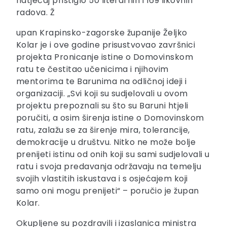
natječaj pristiglo 50 literarnih i 169 likovnih
radova. Ž
upan Krapinsko-zagorske županije Željko
Kolar je i ove godine prisustvovao završnici
projekta Pronicanje istine o Domovinskom
ratu te čestitao učenicima i njihovim
mentorima te Barunima na odličnoj ideji i
organizaciji. „Svi koji su sudjelovali u ovom
projektu prepoznali su što su Baruni htjeli
poručiti, a osim širenja istine o Domovinskom
ratu, zalažu se za širenje mira, tolerancije,
demokracije u društvu. Nitko ne može bolje
prenijeti istinu od onih koji su sami sudjelovali u
ratu i svoja predavanja održavaju na temelju
svojih vlastitih iskustava i s osjećajem koji
samo oni mogu prenijeti“ – poručio je župan
Kolar.
Okupljene su pozdravili i izaslanica ministra