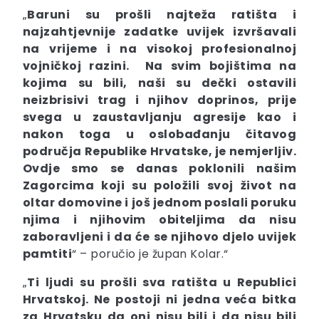
„
Baruni su prošli najteža ratišta i
najzahtjevnije zadatke uvijek izvršavali
na vrijeme i na visokoj profesionalnoj
vojničkoj razini. Na svim bojištima na
kojima su bili, naši su dečki ostavili
neizbrisivi trag i njihov doprinos, prije
svega u zaustavljanju agresije kao i
nakon toga u oslobađanju čitavog
područja Republike Hrvatske, je nemjerljiv.
Ovdje smo se danas poklonili našim
Zagorcima koji su položili svoj život na
oltar domovine i još jednom poslali poruku
njima i njihovim obiteljima da nisu
zaboravljeni i da će se njihovo djelo uvijek
pamtiti
“ – poručio je župan Kolar.“
„
Ti ljudi su prošli sva ratišta u Republici
Hrvatskoj. Ne postoji ni jedna veća bitka
za Hrvatsku da oni nisu bili i da nisu bili