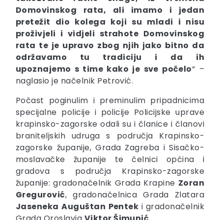
Domovinskog rata, ali imamo i jedan
pretežit dio kolega koji su mladi i nisu
proživjeli i vidjeli strahote Domovinskog
rata te je upravo zbog njih jako bitno da
održavamo tu tradiciju i da ih
upoznajemo s time kako je sve počelo
“ –
naglasio je načelnik Petrović.
Počast poginulim i preminulim pripadnicima
specijalne policije i policije Policijske uprave
krapinsko-zagorske odali su i članice i članovi
braniteljskih udruga s područja Krapinsko-
zagorske županije, Grada Zagreba i Sisačko-
moslavačke županije te čelnici općina i
gradova s područja Krapinsko-zagorske
županije: gradonačelnik Grada Krapine
Zoran
Gregurović
, gradonačelnica Grada Zlatara
Jaseneka
Auguštan
Pentek
i gradonačelnik
Grada Oroslavja
Viktor Šimunić.