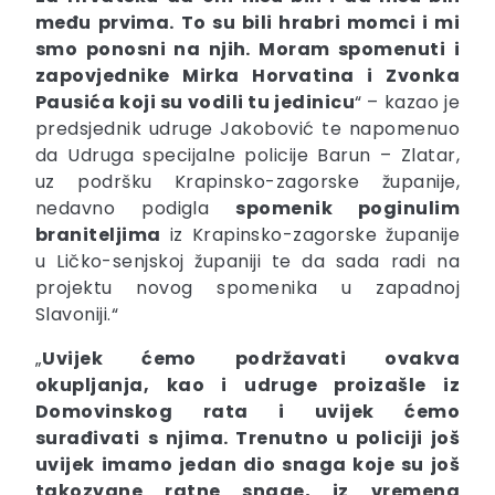
među prvima. To su bili hrabri momci i mi
smo ponosni na njih. Moram spomenuti i
zapovjednike Mirka Horvatina i Zvonka
Pausića koji su vodili tu jedinicu
“ – kazao je
predsjednik udruge Jakobović te napomenuo
da Udruga specijalne policije Barun – Zlatar,
uz podršku Krapinsko-zagorske županije,
nedavno podigla
spomenik poginulim
braniteljima
iz Krapinsko-zagorske županije
u Ličko-senjskoj županiji te da sada radi na
projektu novog spomenika u zapadnoj
Slavoniji.“
„
Uvijek ćemo podržavati ovakva
okupljanja, kao i udruge proizašle iz
Domovinskog rata i uvijek ćemo
surađivati s njima. Trenutno u policiji još
uvijek imamo jedan dio snaga koje su još
takozvane ratne snage, iz vremena