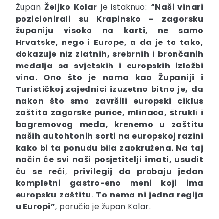
Župan
Željko Kolar
je istaknuo:
“Naši vinari
pozicionirali su Krapinsko – zagorsku
županiju visoko na karti, ne samo
Hrvatske, nego i Europe, a da je to tako,
dokazuje niz zlatnih, srebrnih i brončanih
medalja sa svjetskih i europskih izložbi
vina. Ono što je nama kao Županiji i
Turističkoj zajednici izuzetno bitno je, da
nakon što smo završili europski ciklus
zaštita zagorske purice, mlinaca, štrukli i
bagremovog meda, krenemo u zaštitu
naših autohtonih sorti na europskoj razini
kako bi ta ponudu bila zaokružena. Na taj
način će svi naši posjetitelji imati, usudit
ću se reći, privilegij da probaju jedan
kompletni gastro-eno meni koji ima
europsku zaštitu. To nema ni jedna regija
u Europi”
, poručio je župan Kolar.