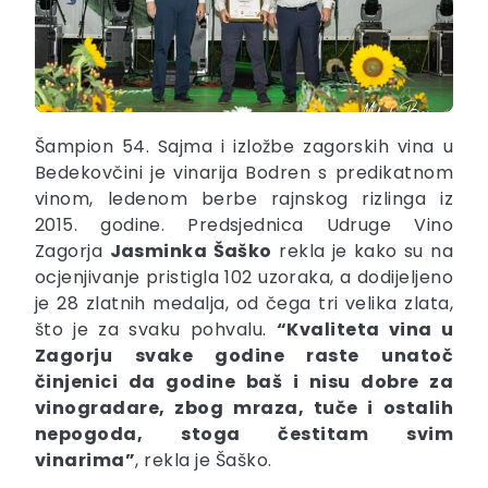
Šampion 54. Sajma i izložbe zagorskih vina u
Bedekovčini je vinarija Bodren s predikatnom
vinom, ledenom berbe rajnskog rizlinga iz
2015. godine. Predsjednica Udruge Vino
Zagorja
Jasminka Šaško
rekla je kako su na
ocjenjivanje pristigla 102 uzoraka, a dodijeljeno
je 28 zlatnih medalja, od čega tri velika zlata,
što je za svaku pohvalu.
“Kvaliteta vina u
Zagorju svake godine raste unatoč
činjenici da godine baš i nisu dobre za
vinogradare, zbog mraza, tuče i ostalih
nepogoda, stoga čestitam svim
vinarima”
, rekla je Šaško.