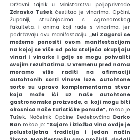
Državni tajnik u Ministarstvu poljoprivrede
Zdravko Tušek
čestitao je vinarima, Općini,
Županiji, stručnjacima s Agronomskog
fakulteta, i onima koji rade s vinarima, jer
podržavaju ovu manifestaciju.
„Mi Zagorci se
možemo ponositi ovom manifestacijom
na kojoj se više od pola stoljeća okupljaju
vinari i vinarke i gdje se mogu pohvaliti
svojim rezultatima. U vremenu pred nama
moramo više raditi na afirmaciji
autohtonih sorti vinove loze. Autohtone
sorte su upravo komplementarna stvar
koja može ići uz naše autohtone
gastronomske proizvode, a koji mogu biti
okosnica naše turističke ponude”
, rekao je
Tušek. Načelnik Općine Bedekovčina
Darko
Ban
rekao je:
“Sajam i izložba vina ovdje je
polustoljetna tradicija i jedan način
života. Manifestaciju smo proširili, dodali