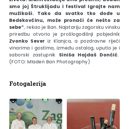
smo joj Štruklijadu i festival Igrajte nam
mužikaši.
Tako da svatko tko dođe u
Bedekovčinu, može pronaći će nešto za
sebe”
, rekao je Ban. Najstariju zagorsku vinsku
priredbu otvorio je prošlogodišnji pobjednik
Zvonko Sever
iz Klanjca, a pozdravne riječi
vinarima i gostima, između ostalog, uputio je i
saborski zastupnik
Siniša Hajdaš Dončić
.
(FOTO: Mladen Ban Photography)
Fotogalerija