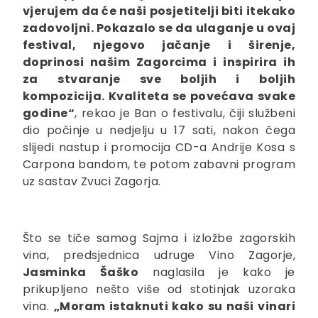
vjerujem da će naši posjetitelji biti itekako
zadovoljni. Pokazalo se da ulaganje u ovaj
festival, njegovo jačanje i širenje,
doprinosi našim Zagorcima i inspirira ih
za stvaranje sve boljih i boljih
kompozicija. Kvaliteta se povećava svake
godine“
, rekao je Ban o festivalu, čiji službeni
dio počinje u nedjelju u 17 sati, nakon čega
slijedi nastup i promocija CD-a Andrije Kosa s
Carpona bandom, te potom zabavni program
uz sastav Zvuci Zagorja.
Što se tiče samog Sajma i izložbe zagorskih
vina, predsjednica udruge Vino Zagorje,
Jasminka Šaško
naglasila je kako je
prikupljeno nešto više od stotinjak uzoraka
vina.
„Moram istaknuti kako su naši vinari