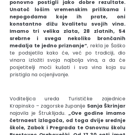
ponovno postigli jako dobre rezultate.
Unatoč lošim vremenskim prilikama i
nepogodama koje ih prate, oni
konstantno dižu kvalitetu svojih vina.
Imamo tri velika zlata, 28 zlatnih, 54
srebrne i svega nekoliko brončanih
medalja te jedno priznanje“
, rekla je Šaško
te podsjetila kako će, već po tradiciji, dio
vinara izložiti svoja najbolja vina, a da će
posjetitelji moći kušati i sva vina koja su
pristigla na ocjenjivanje.
Voditeljica ureda Turističke zajednice
Krapinsko – zagorske županije
Sanja Škrinjar
najavila je Štruklijadu.
„Ove godine imamo
četrnaest izlagača, od toga dvije srednje
škole, Zabok i Pregrada te Osnovnu školu
Brestovec Orehovečki. Od 17,30 sati imat