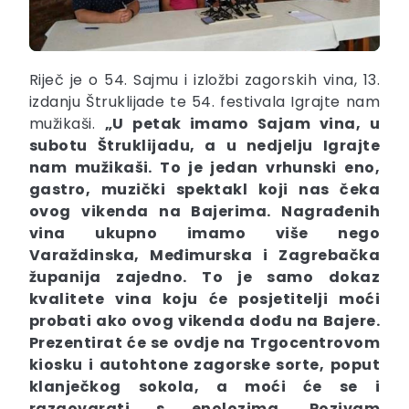
Riječ je o 54. Sajmu i izložbi zagorskih vina, 13.
izdanju Štruklijade te 54. festivala Igrajte nam
mužikaši.
„U petak imamo Sajam vina, u
subotu Štruklijadu, a u nedjelju Igrajte
nam mužikaši. To je jedan vrhunski eno,
gastro, muzički spektakl koji nas čeka
ovog vikenda na Bajerima. Nagrađenih
vina ukupno imamo više nego
Varaždinska, Međimurska i Zagrebačka
županija zajedno. To je samo dokaz
kvalitete vina koju će posjetitelji moći
probati ako ovog vikenda dođu na Bajere.
Prezentirat će se ovdje na Trgocentrovom
kiosku i autohtone zagorske sorte, poput
klanječkog sokola, a moći će se i
razgovarati s enolozima. Pozivam