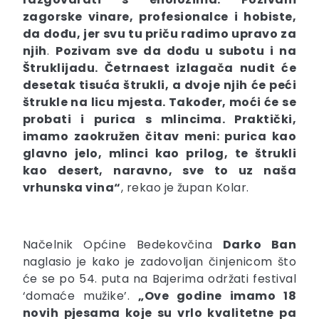
zagorske vinare, profesionalce i hobiste,
da dođu, jer svu tu priču radimo upravo za
njih
.
Pozivam sve da dođu u subotu i na
Štruklijadu. Četrnaest izlagača nudit će
desetak tisuća štrukli, a dvoje njih će peći
štrukle na licu mjesta. Također, moći će se
probati i purica s mlincima. Praktički,
imamo zaokružen čitav meni: purica kao
glavno jelo, mlinci kao prilog, te štrukli
kao desert, naravno, sve to uz naša
vrhunska vina“
, rekao je župan Kolar.
Načelnik Općine Bedekovčina
Darko Ban
naglasio je kako je zadovoljan činjenicom što
će se po 54. puta na Bajerima održati festival
‘domaće mužike’.
„Ove godine imamo 18
novih pjesama koje su vrlo kvalitetne pa