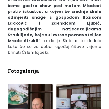
ćemo gastro show pod motom Mladost
protiv iskustva, u kojem će srednje škole
odmjeriti snage s gospođom Božicom
Lacković i Zdenkicom Ljubić,
dugogodišnjim natjecateljicama
Štruklijade, koje su izvrsne poznavateljice
izrade štrukli“
, rekla je Škrinjar te dodala
kako će se za dobar ugođaj čitavo vrijeme
brinuti Črleni lajbeki.
Fotogalerija