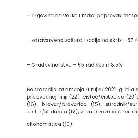
– Trgovina na veliko i malo; popravak motorni
– Zdravstvena zaštita i socijalna skrb – 57 ra
– Građevinarstvo – 55 radnika ili 8,5%
Najtraženija zanimanja u rujnu 2021. g. bil
proizvodnoj liniji (22), čistač/čistačica (2
(16), bravar/bravarica (15), suradnik/su
stolar/stolarica (12), vozač/vozačica tere
ekonomistica (10).