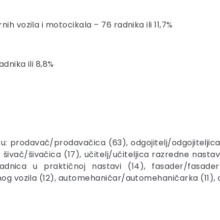
h vozila i motocikala – 76 radnika ili 11,7%
dnika ili 8,8%
a su: prodavač/prodavačica (63), odgojitelj/odgojitelji
0), šivač/šivačica (17), učitelj/učiteljica razredne na
radnica u praktičnoj nastavi (14), fasader/fasade
tnog vozila (12), automehaničar/automehaničarka (11),