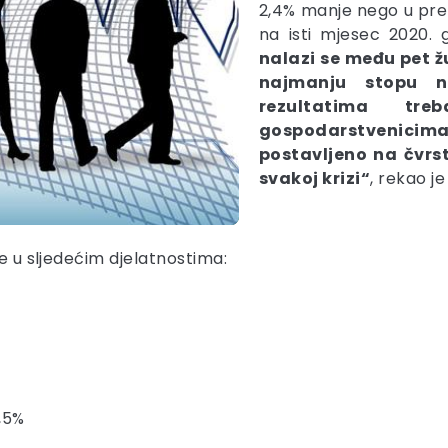
2,4% manje nego u pre
na isti mjesec 2020. 
nalazi se među pet ž
najmanju stopu ne
rezultatima tre
gospodarstvenicima
postavljeno na čvrst
svakoj krizi“
, rekao je
je u sljedećim djelatnostima:
2,5%