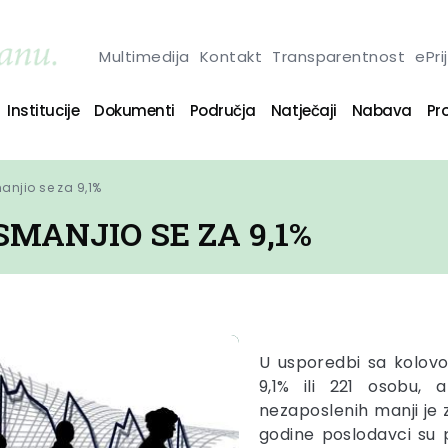
Multimedija
Kontakt
Transparentnost
ePri
Institucije
Dokumenti
Područja
Natječaji
Nabava
Pro
anjio se za 9,1%
MANJIO SE ZA 9,1%
U usporedbi sa kolovo
9,1% ili 221 osobu,
nezaposlenih manji je z
godine poslodavci su p