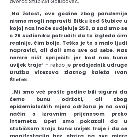
dvorca Stubički Golubovec.
„
Na žalost, ove godine zbog pandemije
nismo mogli napraviti Bitku kod Stubice u
kojoj nas inače sudjeluje 250, a sad smo se
s 25 sudionika potrudili da to izgleda čim
realnije, čim bolje. Teško je to s malo ljudi
napraviti, ali dali smo sve od sebe. Nas
nemre ništ spriječiti jer kod nas buna
uvijek traje
“ – rekao je
predsjednik udruge
Družba vitezova zlatnog kaleža
Ivan
Štefek.
„
Mi smo već prošle godine bili sigurni da
ćemo bunu održati, ali zbog
epidemioloških mjera održana je na ovaj
način s izravnim prijenosom preko
interneta. Opet smo pokazali da u
stubičkom kraju buna uvijek traje i da se
manifestacija bez obzira na sve mjere