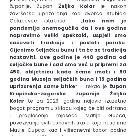
županije. Župan
Željko
Kolar
je nakon
završetka uprizorenja kod dvorca Stubički
Golubovec istaknuo: „
Iako nam je
pandemija onemogućila da i ove godine
napravimo veliki spektakl, uspjeli smo
sačuvati tradiciju i poslati poruku.
Cijenimo Seljačku bunu i ta će se tradicija
nastaviti. Ove godine je 448 godina od
seljačke bune i sad smo već u pripremi za
450. obljetnicu kada ćemo imati i 50
godina Muzeja seljačkih buna i 15 godina
uprizorenja same bitke
“ – rekao je
župan
Krapinsko-zagorske županije
Željko
Kolar
te za 2023. godinu najavio izuzetno
bogat program u sklopu kojeg će biti održano
i proglašenje mjeseca Matije Gupca,
povezivanje svih osnovnih škola koje nose ime
Matije Gupca, kao i višednevni tabor podno