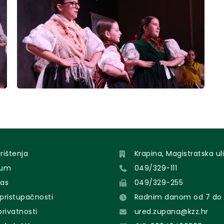
orištenja
Krapina, Magistratska uli
sum
049/329-111
nas
049/329-255
 pristupačnosti
Radnim danom od 7 do 
 privatnosti
ured.zupana@kzz.hr