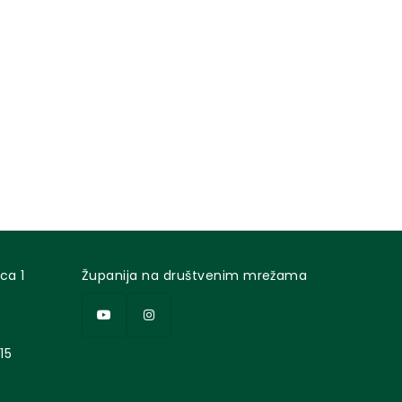
ca 1
Županija na društvenim mrežama
15