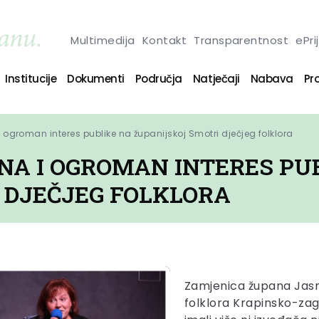
Multimedija
Kontakt
Transparentnost
ePri
Institucije
Dokumenti
Područja
Natječaji
Nabava
Pro
 i ogroman interes publike na županijskoj Smotri dječjeg folklora
INA I OGROMAN INTERES PU
 DJEČJEG FOLKLORA
Zamjenica župana Jasna
folklora Krapinsko-zag