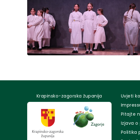
Krapinsko-zagorska županija
Uvjeti k
Impres
Pitajte 
Izjava o
Politika