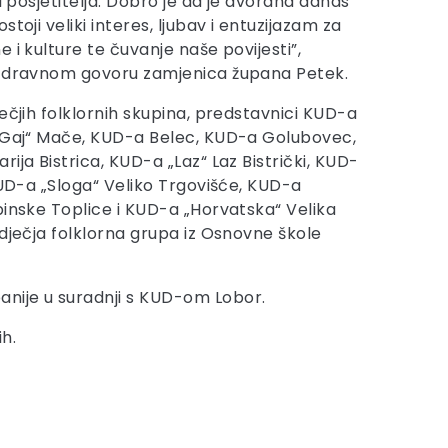
ni posjetitelja. Dobro je da je dvorana danas
toji veliki interes, ljubav i entuzijazam za
 i kulture te čuvanje naše povijesti”,
ozdravnom govoru zamjenica župana Petek.
ečjih folklornih skupina, predstavnici KUD-a
t Gaj“ Mače, KUD-a Belec, KUD-a Golubovec,
ija Bistrica, KUD-a „Laz“ Laz Bistrički, KUD-
KUD-a „Sloga“ Veliko Trgovišće, KUD-a
pinske Toplice i KUD-a „Horvatska“ Velika
 dječja folklorna grupa iz Osnovne škole
anije u suradnji s KUD-om Lobor.
h.