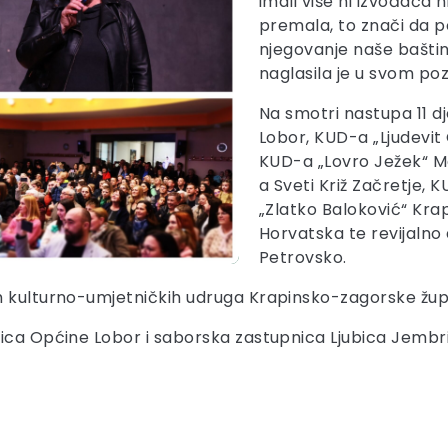
imali više ni izvođača 
premala, to znači da pos
njegovanje naše baštine
naglasila je u svom p
Na smotri nastupa 11 dj
Lobor, KUD-a „Ljudevi
KUD-a „Lovro Ježek“ Mar
a Sveti Križ Začretje, 
„Zlatko Baloković“ Kra
Horvatska te revijalno
Petrovsko.
h kulturno-umjetničkih udruga Krapinsko-zagorske žup
nica Općine Lobor i saborska zastupnica Ljubica Jembri