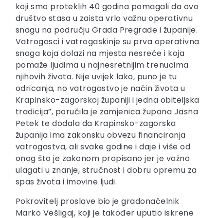
koji smo proteklih 40 godina pomagali da ovo
društvo stasa u zaista vrlo važnu operativnu
snagu na području Grada Pregrade i županije.
Vatrogasci i vatrogaskinje su prva operativna
snaga koja dolazi na mjesta nesreće i koja
pomaže ljudima u najnesretnijim trenucima
njihovih života. Nije uvijek lako, puno je tu
odricanja, no vatrogastvo je način života u
Krapinsko-zagorskoj županiji i jedna obiteljska
tradicija”, poručila je zamjenica župana Jasna
Petek te dodala da Krapinsko-zagorska
županija ima zakonsku obvezu financiranja
vatrogastva, ali svake godine i daje i više od
onog što je zakonom propisano jer je važno
ulagati u znanje, stručnost i dobru opremu za
spas života i imovine ljudi.
Pokrovitelj proslave bio je gradonačelnik
Marko Vešligaj, koji je također uputio iskrene