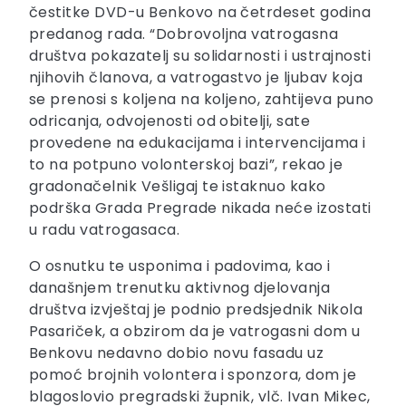
čestitke DVD-u Benkovo na četrdeset godina
predanog rada. “Dobrovoljna vatrogasna
društva pokazatelj su solidarnosti i ustrajnosti
njihovih članova, a vatrogastvo je ljubav koja
se prenosi s koljena na koljeno, zahtijeva puno
odricanja, odvojenosti od obitelji, sate
provedene na edukacijama i intervencijama i
to na potpuno volonterskoj bazi”, rekao je
gradonačelnik Vešligaj te istaknuo kako
podrška Grada Pregrade nikada neće izostati
u radu vatrogasaca.
O osnutku te usponima i padovima, kao i
današnjem trenutku aktivnog djelovanja
društva izvještaj je podnio predsjednik Nikola
Pasariček, a obzirom da je vatrogasni dom u
Benkovu nedavno dobio novu fasadu uz
pomoć brojnih volontera i sponzora, dom je
blagoslovio pregradski župnik, vlč. Ivan Mikec,