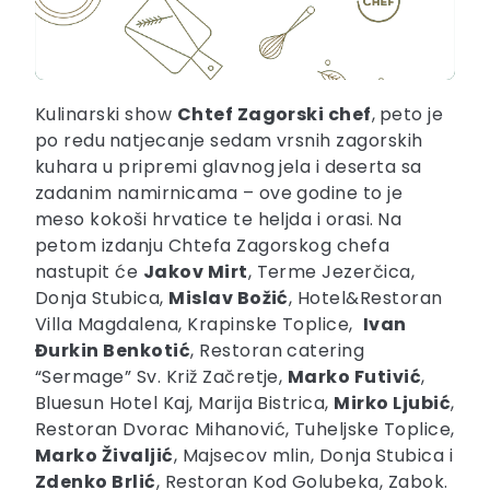
Kulinarski show
Chtef Zagorski chef
,
peto je
po redu
natjecanje sedam vrsnih zagorskih
kuhara u pripremi glavnog jela i deserta sa
zadanim namirnicama – ove godine to je
meso kokoši hrvatice te heljda i orasi.
Na
petom izdanju Chtefa Zagorskog chefa
nastupit će
Jakov Mirt
, Terme Jezerčica,
Donja Stubica,
Mislav Božić
, Hotel&Restoran
Villa Magdalena, Krapinske Toplice,
Ivan
Đurkin Benkotić
, Restoran catering
“Sermage” Sv. Križ Začretje,
Marko Futivić
,
Bluesun Hotel Kaj, Marija Bistrica,
Mirko Ljubić
,
Restoran Dvorac Mihanović, Tuheljske Toplice,
Marko Živaljić
, Majsecov mlin, Donja Stubica i
Zdenko Brlić
, Restoran Kod Golubeka, Zabok.