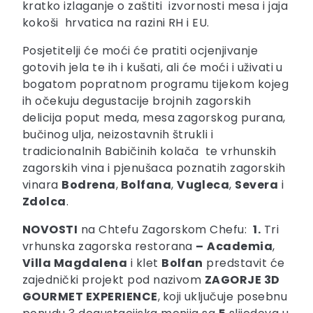
kratko izlaganje o zaštiti izvornosti mesa i jaja
kokoši hrvatica na razini RH i EU.
Posjetitelji će moći će pratiti ocjenjivanje
gotovih jela te ih i kušati, ali će moći i uživati u
bogatom popratnom programu tijekom kojeg
ih očekuju degustacije brojnih zagorskih
delicija poput meda, mesa zagorskog purana,
bučinog ulja, neizostavnih štrukli i
tradicionalnih Babičinih kolača te vrhunskih
zagorskih vina i pjenušaca poznatih zagorskih
vinara
Bodrena
,
Bolfana
,
Vugleca
,
Severa
i
Zdolca
.
NOVOSTI
na Chtefu Zagorskom Chefu:
1.
Tri
vrhunska zagorska restorana
–
Academia
,
Villa Magdalena
i klet
Bolfan
predstavit će
zajednički projekt pod nazivom
ZAGORJE 3D
GOURMET EXPERIENCE
,
koji uključuje posebnu