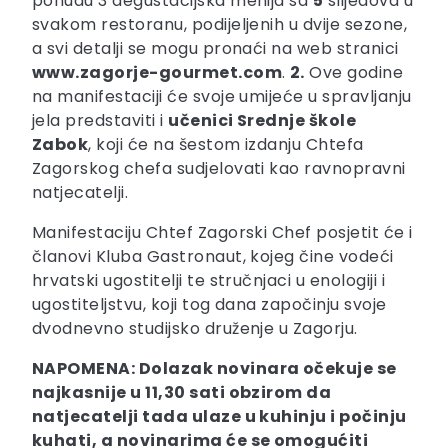
ponudu 3 degustacijska menija sa
5
slijedova u
svakom restoranu, podijeljenih u dvije sezone,
a svi detalji se mogu pronaći na web stranici
www.zagorje-gourmet.com
.
2.
Ove godine
na manifestaciji će svoje umijeće u spravljanju
jela predstaviti i
učenici Srednje škole
Zabok
, koji će na šestom izdanju Chtefa
Zagorskog chefa sudjelovati kao ravnopravni
natjecatelji.
Manifestaciju Chtef Zagorski Chef posjetit će i
članovi Kluba Gastronaut, kojeg čine vodeći
hrvatski ugostitelji te stručnjaci u enologiji i
ugostiteljstvu, koji tog dana započinju svoje
dvodnevno studijsko druženje u Zagorju.
NAPOMENA: Dolazak novinara očekuje se
najkasnije u 11,30 sati obzirom da
natjecatelji tada ulaze u kuhinju i počinju
kuhati, a novinarima će se omogućiti