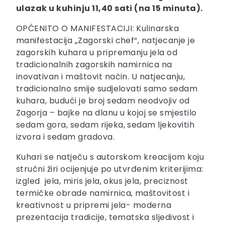
ulazak u kuhinju 11,40 sati (na 15 minuta).
OPĆENITO O MANIFESTACIJI: Kulinarska
manifestacija „Zagorski chef“, natjecanje je
zagorskih kuhara u pripremanju jela od
tradicionalnih zagorskih namirnica na
inovativan i maštovit način. U natjecanju,
tradicionalno smije sudjelovati samo sedam
kuhara, budući je broj sedam neodvojiv od
Zagorja – bajke na dlanu u kojoj se smjestilo
sedam gora, sedam rijeka, sedam ljekovitih
izvora i sedam gradova.
Kuhari se natječu s autorskom kreacijom koju
stručni žiri ocijenjuje po utvrđenim kriterijima:
izgled jela, miris jela, okus jela, preciznost
termičke obrade namirnica, maštovitost i
kreativnost u pripremi jela- moderna
prezentacija tradicije, tematska sljedivost i