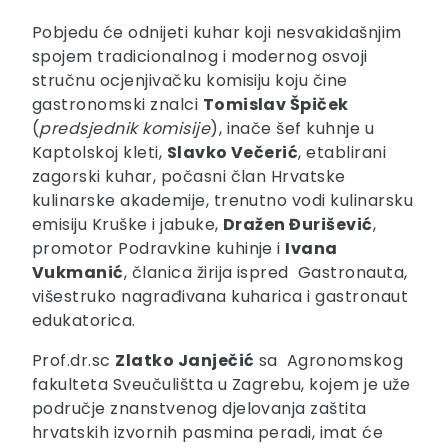
Pobjedu će odnijeti kuhar koji nesvakidašnjim
spojem tradicionalnog i modernog osvoji
stručnu ocjenjivačku komisiju koju čine
gastronomski znalci
Tomislav Špiček
(
predsjednik komisije
), inače šef kuhnje u
Kaptolskoj kleti,
Slavko Večerić
, etablirani
zagorski kuhar, počasni član Hrvatske
kulinarske akademije, trenutno vodi kulinarsku
emisiju Kruške i jabuke,
Dražen Đurišević
,
promotor Podravkine kuhinje i
Ivana
Vukmanić
, članica žirija ispred Gastronauta,
višestruko nagrađivana kuharica i gastronaut
edukatorica.
Prof.dr.sc
Zlatko Janječić
sa Agronomskog
fakulteta Sveučulištta u Zagrebu, kojem je uže
područje znanstvenog djelovanja zaštita
hrvatskih izvornih pasmina peradi, imat će