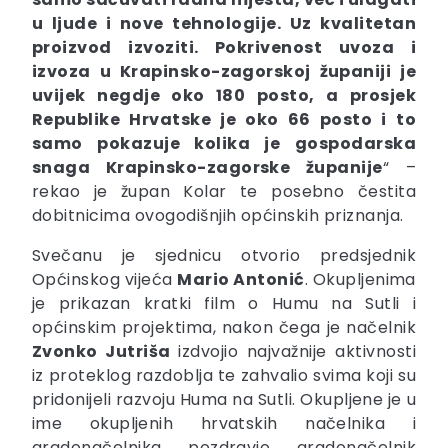
u ljude i nove tehnologije. Uz kvalitetan
proizvod izvoziti. Pokrivenost uvoza i
izvoza u Krapinsko-zagorskoj županiji je
uvijek negdje oko 180 posto, a prosjek
Republike Hrvatske je oko 66 posto i to
samo pokazuje kolika je gospodarska
snaga Krapinsko-zagorske županije
“ –
rekao je župan Kolar te posebno čestita
dobitnicima ovogodišnjih općinskih priznanja.
Svečanu je sjednicu otvorio predsjednik
Općinskog vijeća
Mario Antonić
. Okupljenima
je prikazan kratki film o Humu na Sutli i
općinskim projektima, nakon čega je načelnik
Zvonko Jutriša
izdvojio najvažnije aktivnosti
iz proteklog razdoblja te zahvalio svima koji su
pridonijeli razvoju Huma na Sutli. Okupljene je u
ime okupljenih hrvatskih načelnika i
gradonačelnika pozdravio gradonačelnik