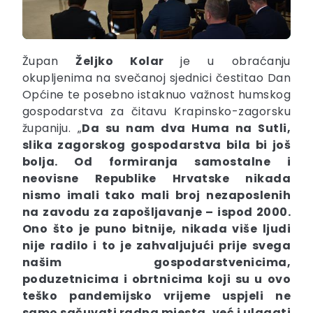
Župan
Željko Kolar
je u obraćanju
okupljenima na svečanoj sjednici čestitao Dan
Općine te posebno istaknuo važnost humskog
gospodarstva za čitavu Krapinsko-zagorsku
županiju. „
Da su nam dva Huma na Sutli,
slika zagorskog gospodarstva bila bi još
bolja. Od formiranja samostalne i
neovisne Republike Hrvatske nikada
nismo imali tako mali broj nezaposlenih
na zavodu za zapošljavanje – ispod 2000.
Ono što je puno bitnije, nikada više ljudi
nije radilo i to je zahvaljujući prije svega
našim gospodarstvenicima,
poduzetnicima i obrtnicima koji su u ovo
teško pandemijsko vrijeme uspjeli ne
samo sačuvati radna mjesta, već i ulagati