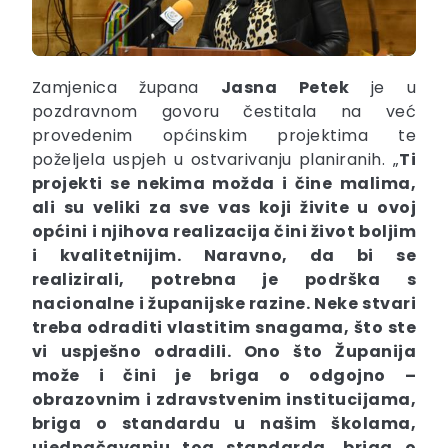
Zamjenica župana
Jasna
Petek
je u
pozdravnom govoru čestitala na već
provedenim općinskim projektima te
poželjela uspjeh u ostvarivanju planiranih. „
Ti
projekti se nekima možda i čine malima,
ali su veliki za sve vas koji živite u ovoj
općini i njihova realizacija čini život boljim
i kvalitetnijim. Naravno, da bi se
realizirali, potrebna je podrška s
nacionalne i županijske razine. Neke stvari
treba odraditi vlastitim snagama, što ste
vi uspješno odradili. Ono što Županija
može i čini je briga o odgojno –
obrazovnim i zdravstvenim institucijama,
briga o standardu u našim školama,
ujednačavanju tog standarda, briga o