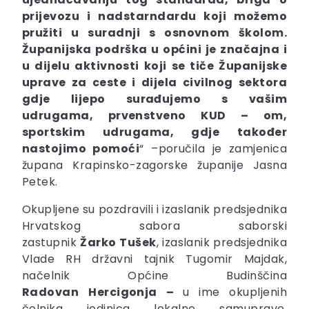
prijevozu i nadstarndardu koji možemo
pružiti u suradnji s osnovnom školom.
Županijska podrška u općini je značajna i
u dijelu aktivnosti koji se tiče Županijske
uprave za ceste i dijela civilnog sektora
gdje lijepo surađujemo s vašim
udrugama, prvenstveno KUD – om,
sportskim udrugama, gdje također
nastojimo pomoći
“ –poručila je zamjenica
župana Krapinsko-zagorske županije Jasna
Petek.
Okupljene su pozdravili i izaslanik predsjednika
Hrvatskog sabora saborski
zastupnik
Žarko
Tušek
, izaslanik predsjednika
Vlade RH državni tajnik Tugomir Majdak,
načelnik Općine Budinščina
Radovan
Hercigonja –
u ime okupljenih
čelnika jedinica lokalne samuprave,