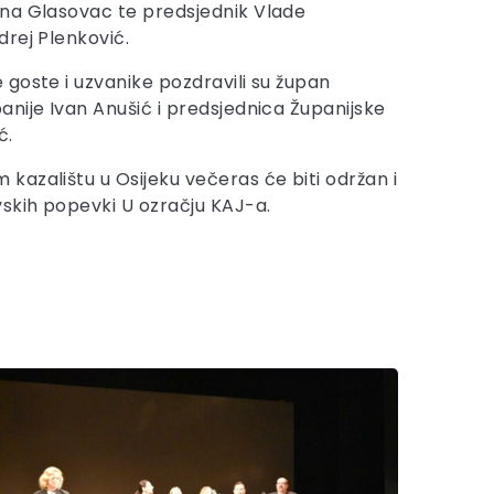
na Glasovac te predsjednik Vlade
rej Plenković.
goste i uzvanike pozdravili su župan
nije Ivan Anušić i predsjednica Županijske
ć.
azalištu u Osijeku večeras će biti održan i
skih popevki U ozračju KAJ-a.