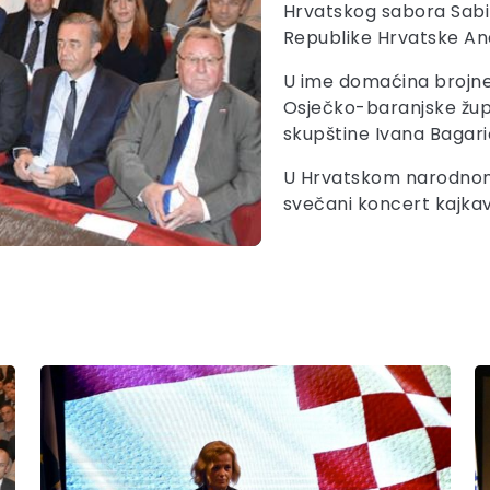
Hrvatskog sabora Sabi
Republike Hrvatske And
U ime domaćina brojne 
Osječko-baranjske župa
skupštine Ivana Bagari
U Hrvatskom narodnom k
svečani koncert kajkav