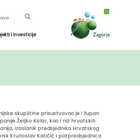
jave
jekti i investicije
ijske skupštine prisustvovao je i župan
nije Željko Kolar, kao i niz hrvatskih
anija, izaslanik predsjednika Hrvatskog
nik Krunoslav Katičić i potpredsjednica