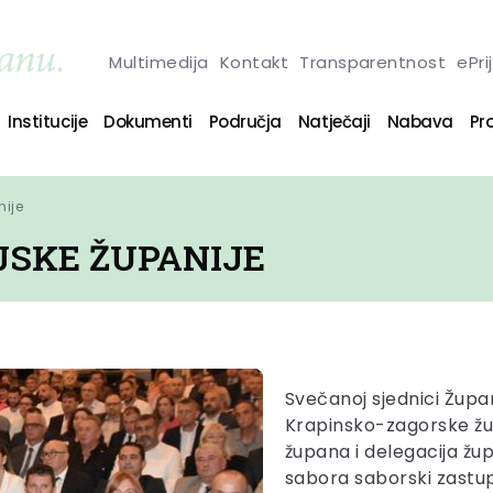
Multimedija
Kontakt
Transparentnost
ePri
Institucije
Dokumenti
Područja
Natječaji
Nabava
Pro
ije
JSKE ŽUPANIJE
Svečanoj sjednici Župan
Krapinsko-zagorske župa
župana i delegacija žup
sabora saborski zastup