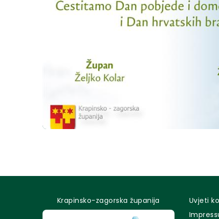
Krapinsko-zagorska županija
Uvjeti k
Impres