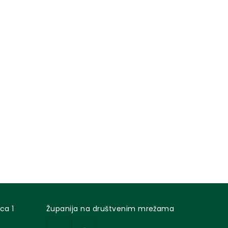
ca 1
Županija na društvenim mrežama