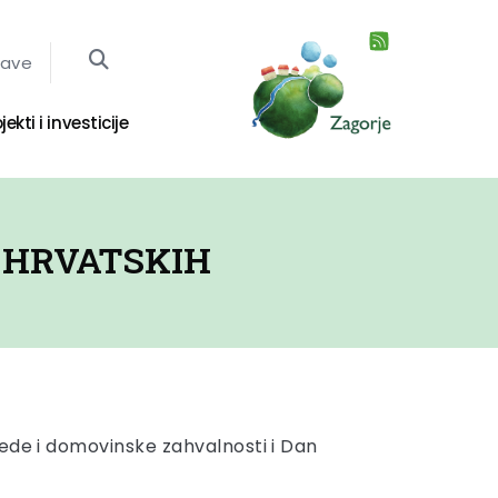
jave
jekti i investicije
 HRVATSKIH
ede i domovinske zahvalnosti i Dan