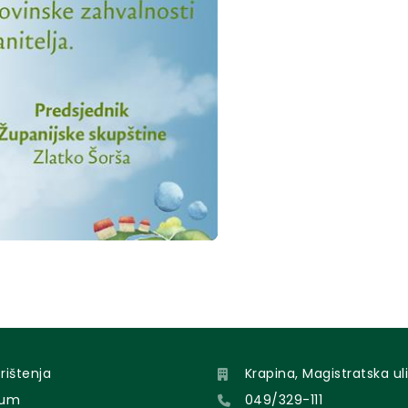
orištenja
Krapina, Magistratska uli
sum
049/329-111