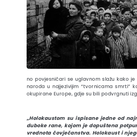
no povjesničari se uglavnom slažu kako je 
naroda u najjezivijim “tvornicama smrti” k
okupirane Europe, gdje su bili podvrgnuti izg
„Holokaustom su ispisane jedne od najmra
duboke rane, kojom je dopuštena potpuna
vrednota čovječanstva. Holokaust i nje