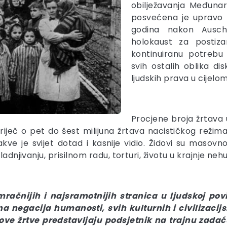
obilježavanja Međuna
posvećena je upravo t
godina nakon Ausch
holokaust za postiz
kontinuiranu potrebu
svih ostalih oblika di
ljudskih prava u cijelom
Procjene broja žrtava 
riječ o pet do šest milijuna žrtava nacističkog režima
akve je svijet dotad i kasnije vidio. Židovi su masov
ladnjivanju, prisilnom radu, torturi, životu u krajnje n
čnijih i najsramotnijih stranica u ljudskoj povijes
 negacija humanosti, svih kulturnih i civilizacijs
gove žrtve predstavljaju podsjetnik na trajnu zad