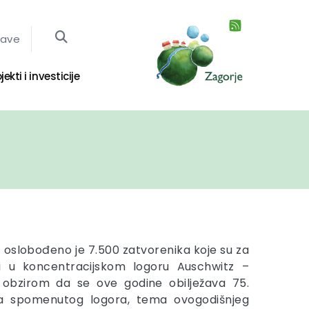
jave
jekti i investicije
e oslobođeno je 7.500 zatvorenika koje su za
ti u koncentracijskom logoru Auschwitz –
S obzirom da se ove godine obilježava 75.
ja spomenutog logora, tema ovogodišnjeg