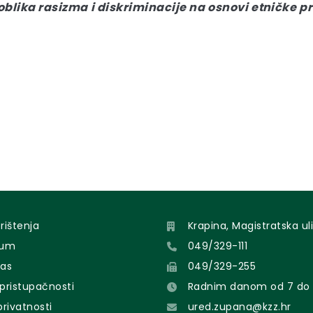
oblika rasizma i diskriminacije na osnovi etničke pr
orištenja
Krapina, Magistratska uli
sum
049/329-111
nas
049/329-255
 pristupačnosti
Radnim danom od 7 do 
 privatnosti
ured.zupana@kzz.hr