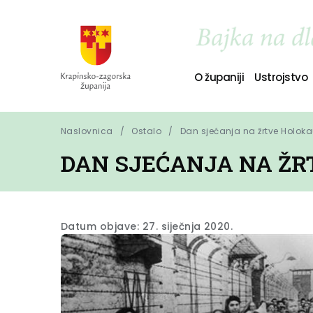
O županiji
Ustrojstvo
Naslovnica
Ostalo
Dan sjećanja na žrtve Holok
DAN SJEĆANJA NA Ž
Datum objave: 27. siječnja 2020.