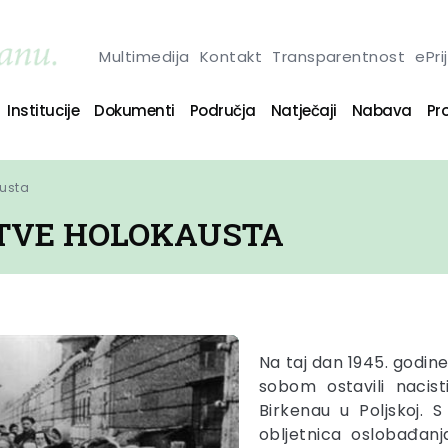
Multimedija
Kontakt
Transparentnost
ePri
Institucije
Dokumenti
Područja
Natječaji
Nabava
Pro
austa
RTVE HOLOKAUSTA
Na taj dan 1945. godin
sobom ostavili nacis
Birkenau u Poljskoj. 
obljetnica oslobađan