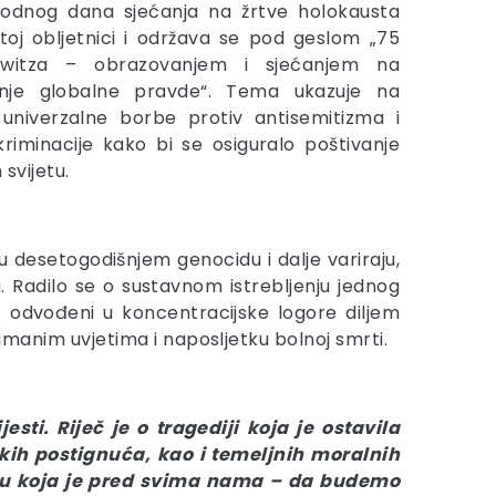
rodnog dana sjećanja na žrtve holokausta
oj obljetnici i održava se pod geslom „75
witza – obrazovanjem i sjećanjem na
anje globalne pravde“. Tema ukazuje na
 univerzalne borbe protiv antisemitizma i
skriminacije kako bi se osiguralo poštivanje
 svijetu.
u desetogodišnjem genocidu i dalje variraju,
. Radilo se o sustavnom istrebljenju jednog
no odvođeni u koncentracijske logore diljem
ehumanim uvjetima i naposljetku bolnoj smrti.
ti. Riječ je o tragediji koja je ostavila
kih postignuća, kao i temeljnih moralnih
aću koja je pred svima nama – da budemo