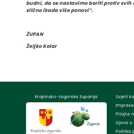
budni, da se nastavimo boriti protiv svih 
slično ikada više ponovi“.
ŽUPAN
Željko Kolar
Krapinsko-zagorska županija
Uvjeti k
Impres
Pitajte 
Izjava o
Politika