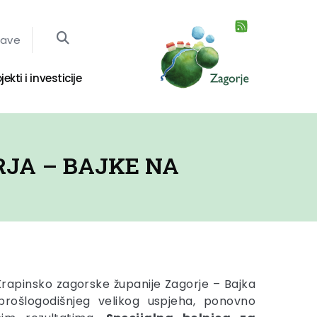
jave
jekti i investicije
RJA – BAJKE NA
 Krapinsko zagorske županije Zagorje – Bajka
rošlogodišnjeg velikog uspjeha, ponovno