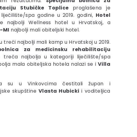
nim rezultatima.
Specijalna bolnica za
itaciju Stubičke Toplice
proglašena je
 liječilište/spa godine u 2019. godini,
Hotel
je najbolji Wellness hotel u Hrvatskoj, a
E-MI
najbolji mali obiteljski hotel.
 treći najbolji mali kamp u Hrvatskoj u 2019.
bolnica za medicinsku rehabilitaciju
 treća najbolja u kategoriji liječilište/spa
olja mala obiteljska hotela nalazi se i
Villa
nja su u Vinkovcima čestitali župan i
ijske skupštine
Vlasta Hubicki
i voditeljica