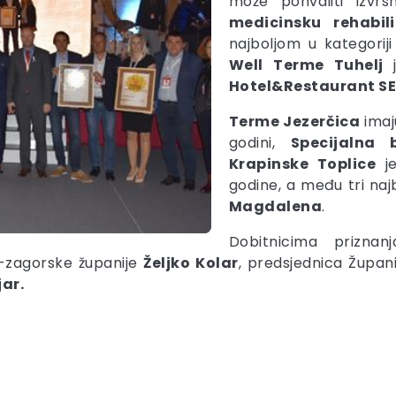
može pohvaliti izvrs
medicinsku rehabil
najboljom u kategoriji
Well Terme Tuhelj
Hotel&Restaurant S
Terme Jezerčica
imaju
godini,
Specijalna 
Krapinske Toplice
je
godine, a među tri najb
Magdalena
.
Dobitnicima prizna
o-zagorske županije
Željko Kolar
, predsjednica Župan
jar.