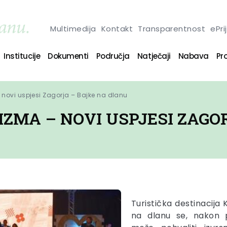
Multimedija
Kontakt
Transparentnost
ePri
Institucije
Dokumenti
Područja
Natječaji
Nabava
Pro
novi uspjesi Zagorja – Bajke na dlanu
ZMA – NOVI USPJESI ZAGO
Turistička destinacija
na dlanu se, nakon p