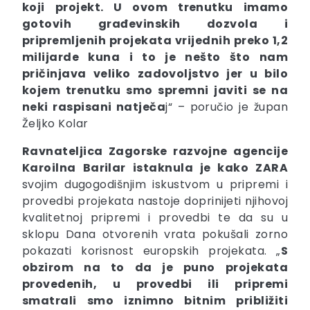
koji projekt. U ovom trenutku imamo
gotovih građevinskih dozvola i
pripremljenih projekata vrijednih preko 1,2
milijarde kuna i to je nešto što nam
pričinjava veliko zadovoljstvo jer u bilo
kojem trenutku smo spremni javiti se na
neki raspisani natječa
j“ – poručio je župan
Željko Kolar
Ravnateljica Zagorske razvojne agencije
Karoilna Barilar
istaknula je kako ZARA
svojim dugogodišnjim iskustvom u pripremi i
provedbi projekata nastoje doprinijeti njihovoj
kvalitetnoj pripremi i provedbi te da su u
sklopu Dana otvorenih vrata pokušali zorno
pokazati korisnost europskih projekata. „
S
obzirom na to da je puno projekata
provedenih, u provedbi ili pripremi
smatrali smo iznimno bitnim približiti