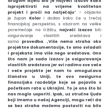
drugom dijelu bio je najveći izazov kako
isprojektirati na vrijeme kvalitetan
projekt i proći na natječaju
“ – objasnio
je župan
Kolar
i dodao kako će u trećoj
financijskoj perspektivi, s obzirom na velike
poremećaje na tržištu,
najveći izazov
biti
osiguravanje vlastitih sredstava i
sama
provedba
. „
Više nema straha oko
projektne dokumentacije, to smo svladali
i projekata ima više nego sredstava. Ono
što nam je sada izazov je osiguravanje
vlastitih sredstava jer svi radimo sve veće
i veće projekte jer nam to omogućava
članstvo u Uniji, te ovo nesigurno
financijsko razdoblje koje se pojavilo s
početkom rata u Ukrajini. To je ono što bi
nas moglo usporiti. Ipak, uz stručne ljude
koji imamo u našoj Agenciji, mogu reći da
se bez straha možemo postaviti na bilo