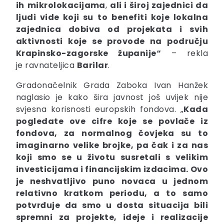
ih
mikrolokacijama
,
ali i široj zajednici da
ljudi vide koji su
to
benefiti
koje lokalna
zajednica dobiva od projekata i svih
aktivnosti koje se provode na području
Krapinsko-zagorske županije“
– rekla
je ravnateljica
Barilar
.
Gradonačelnik Grada Zaboka Ivan Hanžek
naglasio je kako šira javnost još uvijek nije
svjesna korisnosti europskih fondova. „
Kada
pogledate ove cifre koje se povlače iz
fondova, za normalnog čovjeka su to
imaginarno velike brojke, pa čak i za nas
koji smo se u životu susretali s velikim
investicijama i financijskim izdacima. Ovo
je neshvatljivo puno novaca u jednom
relativno kratkom periodu, a to samo
potvrđuje da smo u dosta situacija bili
spremni za projekte, ideje i realizacije