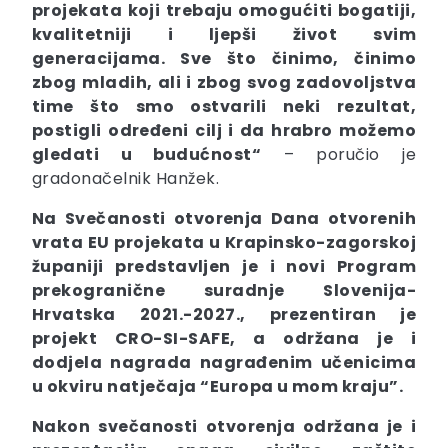
projekata koji trebaju omogućiti bogatiji,
kvalitetniji i ljepši život svim
generacijama. Sve što činimo, činimo
zbog mladih, ali i zbog svog zadovoljstva
time što smo ostvarili neki rezultat,
postigli određeni cilj i da hrabro možemo
gledati u budućnost“
– poručio je
gradonačelnik Hanžek.
Na Svečanosti otvorenja Dana otvorenih
vrata EU projekata u Krapinsko-zagorskoj
županiji predstavljen je i novi Program
prekogranične suradnje Slovenija-
Hrvatska 2021.-2027
., prezentiran je
projekt CRO-SI-SAFE
, a održana je i
dodjela nagrada nagrađenim učenicima
u okviru natječaja “Europa u mom kraju
”.
Nakon svečanosti otvorenja održana je i