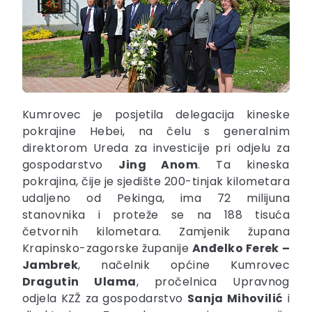
Kumrovec je posjetila delegacija kineske
pokrajine Hebei, na čelu s generalnim
direktorom Ureda za investicije pri odjelu za
gospodarstvo
Jing Anom
. Ta kineska
pokrajina, čije je sjedište 200-tinjak kilometara
udaljeno od Pekinga, ima 72 milijuna
stanovnika i proteže se na 188 tisuća
četvornih kilometara. Zamjenik župana
Krapinsko-zagorske županije
Anđelko Ferek –
Jambrek
, načelnik općine Kumrovec
Dragutin Ulama
, pročelnica Upravnog
odjela KZŽ za gospodarstvo
Sanja Mihovilić
i