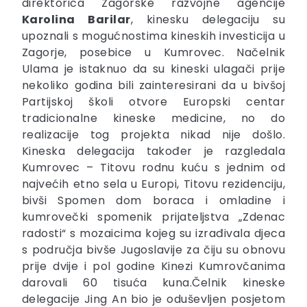
direktorica Zagorske razvojne agencije
Karolina Barilar
, kinesku delegaciju su
upoznali s mogućnostima kineskih investicija u
Zagorje, posebice u Kumrovec. Načelnik
Ulama je istaknuo da su kineski ulagači prije
nekoliko godina bili zainteresirani da u bivšoj
Partijskoj školi otvore Europski centar
tradicionalne kineske medicine, no do
realizacije tog projekta nikad nije došlo.
Kineska delegacija također je razgledala
Kumrovec – Titovu rodnu kuću s jednim od
najvećih etno sela u Europi, Titovu rezidenciju,
bivši Spomen dom boraca i omladine i
kumrovečki spomenik prijateljstva „Zdenac
radosti“ s mozaicima kojeg su izrađivala djeca
s područja bivše Jugoslavije za čiju su obnovu
prije dvije i pol godine Kinezi Kumrovčanima
darovali 60 tisuća kuna.Čelnik kineske
delegacije Jing An bio je oduševljen posjetom