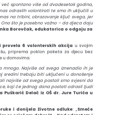
ji već spontano više od dvadesetak godina,
s odraslih volontirati te smo ih uključili u
nas na tribini, obrazovanje ključ svega, jer
i. Ono što je posebno važno – da djeca daju
nka Borovčak, edukatorica o odgoju za
i provela 6 volonterskih akcija
u svojim
olišu, priprema poklon paketa za djecu bez
obe u domovima.
ta mnogo. Najviše od svega iznenadio ih je
j sredini trebaju biti uključeni u donošenje
ali najviše od svega postali smo svjesni da
e, koji će jednog dana postati odrasli ljudi
a Puškarić Delač iz OŠ dr. Jure Turića u
ruke i donijela životne odluke
: „
Smeće