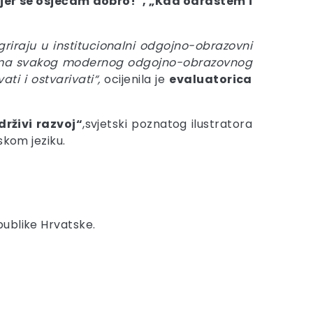
m jer se osjećam dobro!“, „Kad odrastem i
griraju u institucionalni odgojno-obrazovni
a tema svakog modernog odgojno-obrazovnog
ti i ostvarivati“,
ocijenila je
evaluatorica
drživi razvoj“
,svjetski poznatog ilustratora
skom jeziku.
publike Hrvatske.