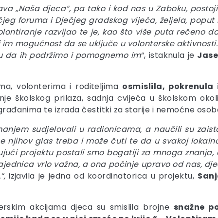
tava „Naša djeca“, pa tako i kod nas u Zaboku, posto
eg foruma i Dječjeg gradskog vijeća, željela, poput na
lontiranje razvijao te je, kao što više puta rečeno da
ti im mogućnost da se uključe u volonterske aktivnost
o tu da ih podržimo i pomognemo im
“, istaknula je
Jase
ma, volonterima i roditeljima
osmislila, pokrenula 
nje školskog prilaza, sadnja cvijeća u školskom ok
a građanima te izrada čestitki za starije i nemoćne os
manjem sudjelovali u radionicama, a naučili su zais
 njihov glas treba i može čuti te da u svakoj lokalno
jujući projektu postali smo bogatiji za mnoga znanja, 
ajednica vrlo važna, a ona počinje upravo od nas, djec
“,
izjavila je jedna od koordinatorica u projektu,
Sanj
erskim akcijama djeca su smislila brojne
snažne po