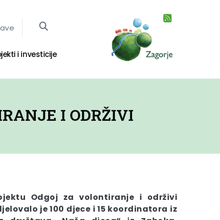
jave
jekti i investicije
RANJE I ODRŽIVI
jektu Odgoj za volontiranje i održivi
elovalo je 100 djece i 15 koordinatora iz