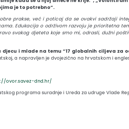
 smije kada se u njoj smeće ne krije.“, „Volontira
jima je to potrebno“.
bre prakse, već i poticaj da se ovakvi sadržaji inte
dnicama. Edukacija o održivom razvoju je prioritetn
ravo svakog djeteta koje smo mi, odrasli, dužni poštiva
a djecu i mlade na temu “17 globalnih ciljeva za o
rvatskoj, a napravljen je dvojezično na hrvatskom i engle
://ovor.savez-dnd.hr/
rvatskog programa suradnje i Ureda za udruge Vlade Re