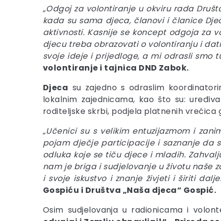
„Odgoj za volontiranje u okviru rada Druš
kada su sama djeca, članovi i članice Dječj
aktivnosti. Kasnije se koncept odgoja za vo
djecu treba obrazovati o volontiranju i da
svoje ideje i prijedloge, a mi odrasli sm
volontiranje i tajnica DND Zabok.
Djeca
su zajedno s odraslim koordinatori
lokalnim zajednicama, kao što su: uređiva
roditeljske skrbi, podjela platnenih vrećic
„Učenici su s velikim entuzijazmom i zani
pojam dječje participacije i saznanje da se
odluka koje se tiču djece i mladih. Zahval
nam je briga i sudjelovanje u životu naše z
i svoje iskustvo i znanje živjeti i širiti dalje.
Gospiću i Društva „Naša djeca“ Gospić.
Osim sudjelovanja u radionicama i volont