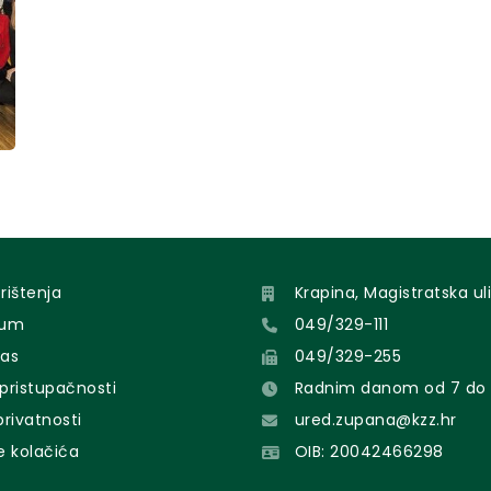
orištenja
Krapina, Magistratska uli
sum
049/329-111
nas
049/329-255
 pristupačnosti
Radnim danom od 7 do 
 privatnosti
ured.zupana@kzz.hr
e kolačića
OIB: 20042466298