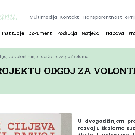
Multimedija
Kontakt
Transparentnost
ePri
Institucije
Dokumenti
Područja
Natječaji
Nabava
Pro
goj za volontiranje i održivi razvoj u školama
ROJEKTU ODGOJ ZA VOLONTI
U dvogodišnjem pro
razvoj u školama sudj