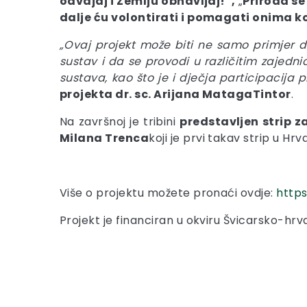
odvajaj i Zemlju obnavljaj!“,
„
Priroda se
dalje ću volontirati i pomagati onima ko
„Ovaj projekt može biti ne samo primjer do
sustav i da se provodi u različitim zaje
sustava, kao što je i dječja participacija p
projekta dr. sc. Arijana MatagaTintor
.
Na završnoj je tribini
predstavljen strip z
Milana Trenca
koji je prvi takav strip u H
Više o projektu možete pronaći ovdje:
https
Projekt je financiran u okviru Švicarsko-h