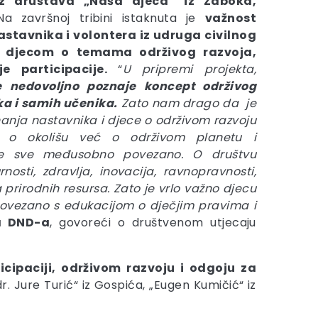
 iz društava
„Naša djeca“ iz Zaboka,
Na završnoj tribini istaknuta je
važnost
nastavnika i volontera iz udruga civilnog
s djecom o temama održivog razvoja,
je participacije.
“
U pripremi projekta,
 nedovoljno poznaje koncept održivog
ka i samih učenika.
Zato nam drago da je
znanja nastavnika i djece o održivom razvoju
 o okolišu već o održivom planetu i
 je sve međusobno povezano. O društvu
nosti, zdravlja, inovacija, ravnopravnosti,
 prirodnih resursa. Zato je vrlo važno djecu
o povezano s edukacijom o dječjim pravima i
za DND-a
, govoreći o društvenom utjecaju
ticipaciji, održivom razvoju i odgoju za
r. Jure Turić“ iz Gospića, „Eugen Kumičić“ iz