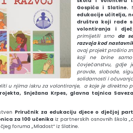
škola i volontera
Gospića i Slatine.
edukacije učitelja, 
društva koji rade 
volontiranja i dječ
primijetili smo
da se
razvoja kod nastavni
ovaj projekt proširio 
koji ne brine samo
čovječanstvu, gdje
pravde, slobode, sigur
solidarnosti i očuvanja
aliti u njima iskru za volontiranje, a koje je direktn
projekta, Snježana Krpes, glavna tajnica Save
nstven
Priručnik za edukaciju djece o dječjoj par
nica za 1
00 učenika
iz partnerskih osnovnih škola „d
ečjeg foruma „Mladost“ iz Slatine.