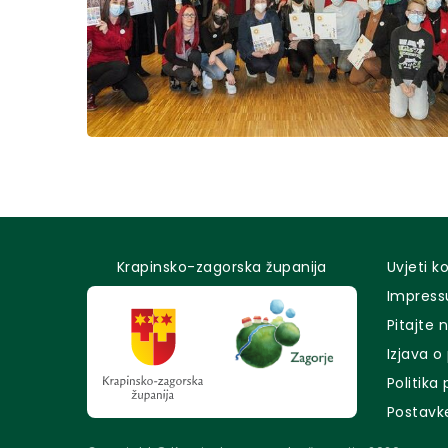
Krapinsko-zagorska županija
Uvjeti k
Impres
Pitajte 
Izjava o
Politika
Postavk