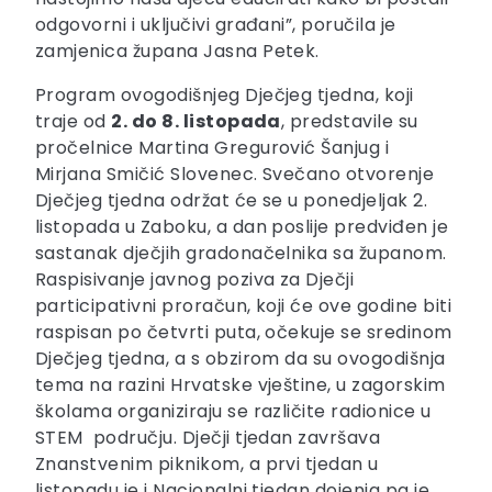
odgovorni i uključivi građani”, poručila je
zamjenica župana Jasna Petek.
Program ovogodišnjeg Dječjeg tjedna, koji
traje od
2. do 8. listopada
, predstavile su
pročelnice Martina Gregurović Šanjug i
Mirjana Smičić Slovenec. Svečano otvorenje
Dječjeg tjedna održat će se u ponedjeljak 2.
listopada u Zaboku, a dan poslije predviđen je
sastanak dječjih gradonačelnika sa županom.
Raspisivanje javnog poziva za Dječji
participativni proračun, koji će ove godine biti
raspisan po četvrti puta, očekuje se sredinom
Dječjeg tjedna, a s obzirom da su ovogodišnja
tema na razini Hrvatske vještine, u zagorskim
školama organiziraju se različite radionice u
STEM području. Dječji tjedan završava
Znanstvenim piknikom, a prvi tjedan u
listopadu je i Nacionalni tjedan dojenja pa je