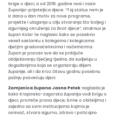
brige o djeci, a od 2018. godine nosi i naziv
Županija-prijateljica djece. “Taj status nam je
iz dana u dan motiv za nove programe,
projekte i ulaganja u cilju stvaranja što boljeg i
sigurnijeg okruženja za život djece”, istaknuo je
župan Kolar te naglasio kako se posebno
veseli sastanku s kolegama i kolegicama
dječjim gradonačelnicima i načelnicima.
Župan je pozvao sve da se priključe
obilježavanju Dječjeg tjedna, da sudjeluju u
događanjima koja se organiziraju diljem
županije, ali i da kroz čitavu godinu posebnu
pažnju posvećuju djeci.
Zamjenica župana Jasna Petek
naglasila je
kako Krapinsko-zagorska županija vodi brigu o
djeci, promiče prava djece, brine o obiteljima i
zajedno sa svim institucijama kojima je
osnivač, stvara sigurno, zdravo i poticajno