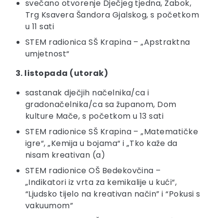
svečano otvorenje Dječjeg tjedna, Zabok,
Trg Ksavera Šandora Gjalskog, s početkom
u 11 sati
STEM radionica SŠ Krapina – „Apstraktna
umjetnost“
3. listopada (utorak)
sastanak dječjih načelnika/ca i
gradonačelnika/ca sa županom, Dom
kulture Mače, s početkom u 13 sati
STEM radionice SŠ Krapina – „Matematičke
igre“, „Kemija u bojama“ i „Tko kaže da
nisam kreativan (a)
STEM radionice OŠ Bedekovčina –
„Indikatori iz vrta za kemikalije u kući“,
“Ljudsko tijelo na kreativan način” i “Pokusi s
vakuumom”