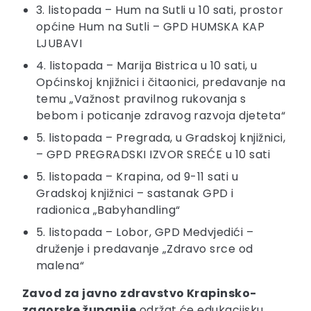
3. listopada – Hum na Sutli u 10 sati, prostor
općine Hum na Sutli – GPD HUMSKA KAP
LJUBAVI
4. listopada – Marija Bistrica u 10 sati, u
Općinskoj knjižnici i čitaonici, predavanje na
temu „Važnost pravilnog rukovanja s
bebom i poticanje zdravog razvoja djeteta“
5. listopada – Pregrada, u Gradskoj knjižnici,
– GPD PREGRADSKI IZVOR SREĆE u 10 sati
5. listopada – Krapina, od 9-11 sati u
Gradskoj knjižnici – sastanak GPD i
radionica „Babyhandling“
5. listopada – Lobor, GPD Medvjedići –
druženje i predavanje „Zdravo srce od
malena“
Zavod za javno zdravstvo Krapinsko-
zagorske županije
održat će edukacijsku