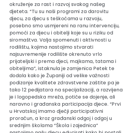
okruženje za rast i razvoj svakog našeg
djeteta. “Tu su naši programi za darovitu
djecu, za djecu s teškoćama u razvoju,
posebno smo usmjereni na ranu intervenciju,
pomoći za djecu i obitelji koje su u riziku od
siromaštva. Valja spomenuti i aktivnosti u
rodilištu, kojima nastojimo stvarati
najsuvremenije rodilište okrenuto vrlo
prijateljski i prema djeci, majkama, tatama i
obiteljima”, istaknula je zamjenica Petek te
dodala kako je Županiji od velike važnosti
podizanje kvalitete zdravstvene zaštite pa je
tako 12 pedijatara na specijalizaciji, a razvijena
je i logopedska mreža, potiče se dojenje, ali
naravno i građanska participacija djece. “Prvi
u Hrvatskoj imamo dječji participativni
proračun, a kroz građanski odgoj i odgoj u
srednjim školama “Škola i zajednica”
nastojimo našu djecu educirati kako bi postali