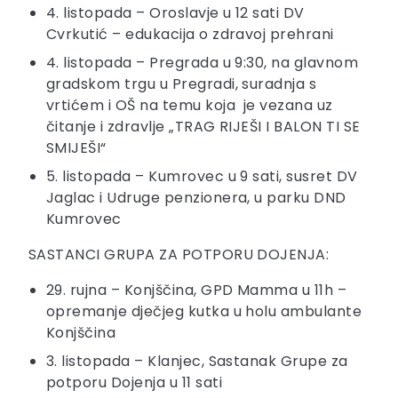
4. listopada – Oroslavje u 12 sati DV
Cvrkutić – edukacija o zdravoj prehrani
4. listopada – Pregrada u 9:30, na glavnom
gradskom trgu u Pregradi, suradnja s
vrtićem i OŠ na temu koja je vezana uz
čitanje i zdravlje „TRAG RIJEŠI I BALON TI SE
SMIJEŠI“
5. listopada – Kumrovec u 9 sati, susret DV
Jaglac i Udruge penzionera, u parku DND
Kumrovec
SASTANCI GRUPA ZA POTPORU DOJENJA:
29. rujna – Konjščina, GPD Mamma u 11h –
opremanje dječjeg kutka u holu ambulante
Konjščina
3. listopada – Klanjec, Sastanak Grupe za
potporu Dojenja u 11 sati