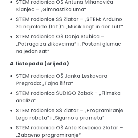
STEM radionica OŠ Antuna Mihanovića
Klanjec – „Gimnastika uma“
STEM radionice SŠ Zlatar – „STEM: Arduino
za najmlađe (IoT)“i „Musik liegt in der Luft“
STEM radionice OŠ Donja Stubica –
„Potraga za zlikovcima“ i „Postani glumac
na jedan sat”
4. listopada (srijeda)
STEM radionica OŠ Janka Leskovara
Pregrada: „Tajna šifra“
STEM radionica ŠUDIGO Zabok – „Filmska
analiza“
STEM radionice SŠ Zlatar – „Programiranje
Lego robota“ i „Sigurno u prometu“
STEM radionica OŠ Ante Kovačića Zlatar –
„Zabavno programiranje“