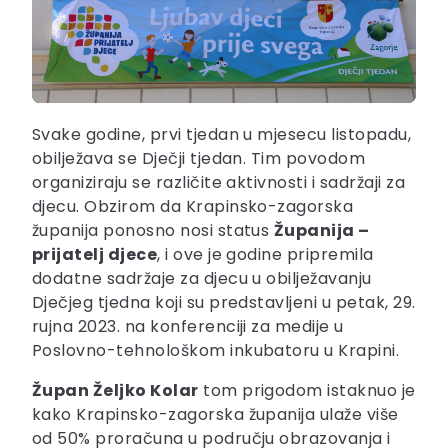
Svake godine, prvi tjedan u mjesecu listopadu,
obilježava se Dječji tjedan. Tim povodom
organiziraju se različite aktivnosti i sadržaji za
djecu. Obzirom da Krapinsko-zagorska
županija ponosno nosi status
Županija –
prijatelj djece
, i ove je godine pripremila
dodatne sadržaje za djecu u obilježavanju
Dječjeg tjedna koji su predstavljeni u petak, 29.
rujna 2023. na konferenciji za medije u
Poslovno-tehnološkom inkubatoru u Krapini.
Župan Željko Kolar
tom prigodom istaknuo je
kako Krapinsko-zagorska županija ulaže više
od 50% proračuna u području obrazovanja i