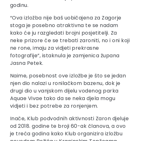
godinu.
“Ova izložba nije baš uobičajena za Zagorje
stoga je posebno atraktivna te se nadam
kako će ju razgledati brojni posjetitelji. Za
neke prizore će se trebati zaroniti, no i oni koji
ne rone, imaju za vidjeti prekrasne
fotografije”, istaknula je zamjenica župana
Jasna Petek.
Naime, posebnost ove izložbe je što se jedan
njen dio nalazi u ronilačkom bazenu, dok je
drugi dio u vanjskom dijelu vodenog parka
Aquae Vivae tako da se neka djela mogu
vidjeti i bez potrebe za ronjenjem.
Inače, Klub podvodnih aktivnosti Zaron djeluje
od 2018. godine te broji 60-ak članova, a ovo
je treća godina kako Klub organizira izložbu