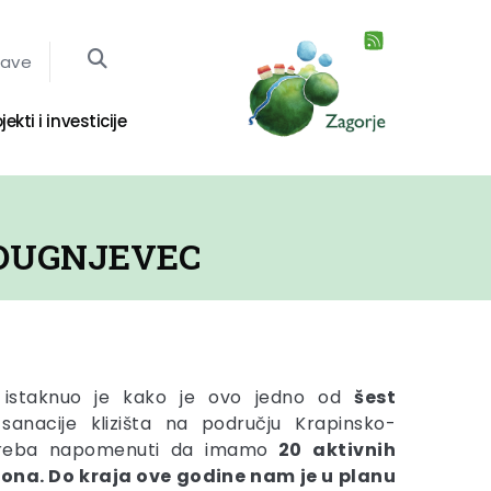
jave
jekti i investicije
 DUGNJEVEC
istaknuo je kako je ovo jedno od
šest
anacije klizišta na području Krapinsko-
„Treba napomenuti da imamo
20 aktivnih
rona.
Do kraja ove godine nam je u planu