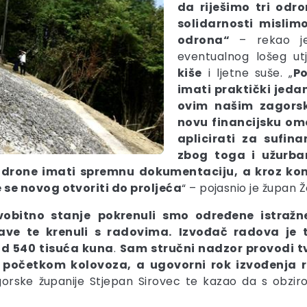
da
riješimo tri odro
solidarnosti mislimo
odrona“
– rekao j
eventualnog lošeg ut
kiše
i ljetne suše. „
Po
imati praktički jedan
ovim našim zagors
novu financijsku om
aplicirati za sufin
zbog toga i užurba
 odrone imati spremnu dokumentaciju, a kroz kont
 se novog otvoriti do proljeća
“ – pojasnio je župan Ž
vobitno stanje
pokrenuli smo određene istraž
ve te krenuli s radovima.
Izvođač radova je 
od 540 tisuća kuna
.
Sam stručni nadzor provodi tv
početkom kolovoza, a ugovorni rok izvođenja r
gorske županije Stjepan Sirovec te kazao da s obzi