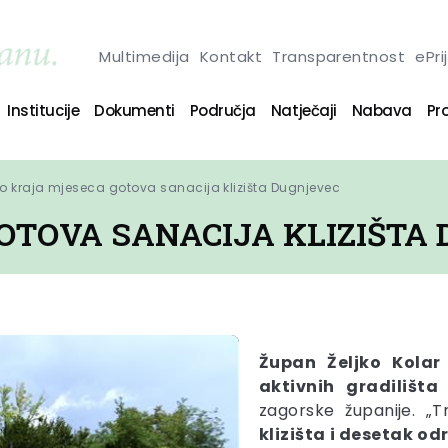
Multimedija
Kontakt
Transparentnost
ePri
Institucije
Dokumenti
Područja
Natječaji
Nabava
Pro
o kraja mjeseca gotova sanacija klizišta Dugnjevec
OTOVA SANACIJA KLIZIŠTA
Župan Željko Kolar
aktivnih gradilišta
s
zagorske županije. 
klizišta i desetak od