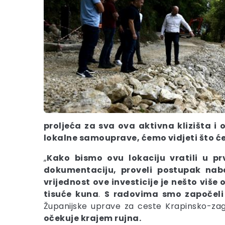
proljeća za sva ova aktivna klizišta i
lokalne samouprave, ćemo vidjeti što će
„
Kako bismo ovu lokaciju vratili u pr
dokumentaciju, proveli
postupak naba
vrijednost ove investicije je
nešto više 
tisuće kuna
.
S radovima smo započeli 
Županijske uprave za ceste Krapinsko-za
očekuje krajem rujna.