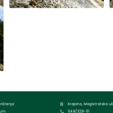
orištenja
Krapina, Magistratska uli
sum
049/329-111