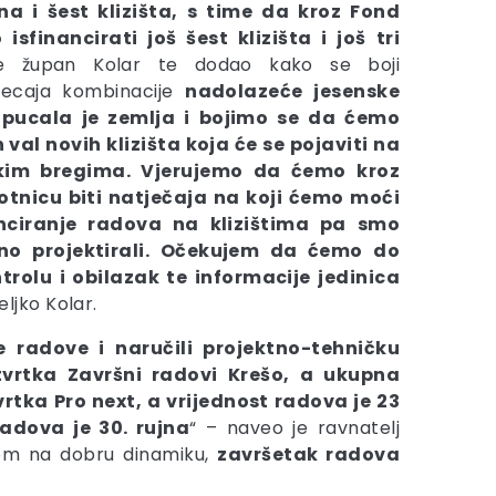
na i šest klizišta
, s time da kroz Fond
 isfinancirati još
šest klizišta i još tri
e župan Kolar te dodao kako se boji
jecaja kombinacije
nadolazeće jesenske
pucala je zemlja i bojimo se da ćemo
 val novih klizišta koja će se pojaviti na
kim bregima. Vjerujemo da ćemo kroz
otnicu biti natječaja na koji ćemo moći
anciranje radova na klizištima pa smo
no projektirali. Očekujem da ćemo do
rolu i obilazak te informacije jedinica
eljko Kolar.
ne radove
i naručili projektno-tehničku
tvrtka Završni radovi Krešo, a ukupna
rtka Pro next, a vrijednost radova je
23
adova je 30. rujna
“ – naveo je ravnatelj
rom na dobru dinamiku,
završetak radova