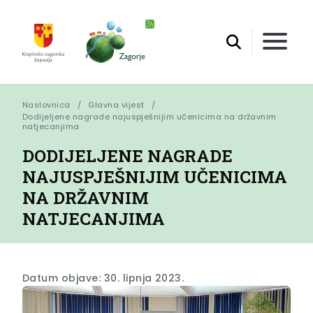
Naslovnica
Glavna vijest
Dodijeljene nagrade najuspješnijim učenicima na državnim 
natjecanjima
DODIJELJENE NAGRADE
NAJUSPJEŠNIJIM UČENICIMA
NA DRŽAVNIM
NATJECANJIMA
Datum objave: 30. lipnja 2023.