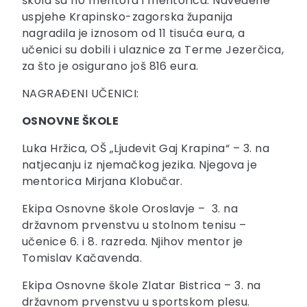
škola sa 110 mentora i mentorica. Navedene
uspjehe Krapinsko-zagorska županija
nagradila je iznosom od 11 tisuća eura, a
učenici su dobili i ulaznice za Terme Jezerčica,
za što je osigurano još 816 eura.
NAGRAĐENI UČENICI:
OSNOVNE ŠKOLE
Luka Hržica, OŠ „Ljudevit Gaj Krapina“ – 3. na
natjecanju iz njemačkog jezika. Njegova je
mentorica Mirjana Klobučar.
Ekipa Osnovne škole Oroslavje – 3. na
državnom prvenstvu u stolnom tenisu –
učenice 6. i 8. razreda. Njihov mentor je
Tomislav Kačavenda.
Ekipa Osnovne škole Zlatar Bistrica – 3. na
državnom prvenstvu u sportskom plesu.