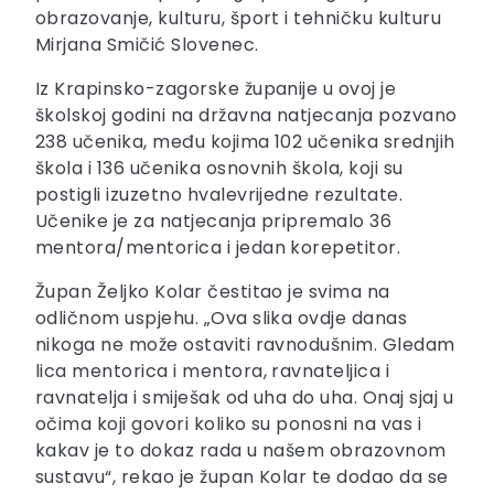
obrazovanje, kulturu, šport i tehničku kulturu
Mirjana Smičić Slovenec.
Iz Krapinsko-zagorske županije u ovoj je
školskoj godini na državna natjecanja pozvano
238 učenika, među kojima 102 učenika srednjih
škola i 136 učenika osnovnih škola, koji su
postigli izuzetno hvalevrijedne rezultate.
Učenike je za natjecanja pripremalo 36
mentora/mentorica i jedan korepetitor.
Župan Željko Kolar čestitao je svima na
odličnom uspjehu. „Ova slika ovdje danas
nikoga ne može ostaviti ravnodušnim. Gledam
lica mentorica i mentora, ravnateljica i
ravnatelja i smiješak od uha do uha. Onaj sjaj u
očima koji govori koliko su ponosni na vas i
kakav je to dokaz rada u našem obrazovnom
sustavu“, rekao je župan Kolar te dodao da se