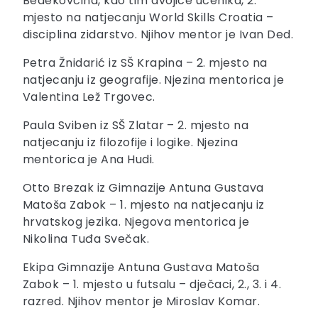
Bedekovčina, kao tim dvojice učenika, 2.
mjesto na natjecanju World Skills Croatia –
disciplina zidarstvo. Njihov mentor je Ivan Ded.
Petra Žnidarić iz SŠ Krapina – 2. mjesto na
natjecanju iz geografije. Njezina mentorica je
Valentina Lež Trgovec.
Paula Sviben iz SŠ Zlatar – 2. mjesto na
natjecanju iz filozofije i logike. Njezina
mentorica je Ana Hudi.
Otto Brezak iz Gimnazije Antuna Gustava
Matoša Zabok – 1. mjesto na natjecanju iz
hrvatskog jezika. Njegova mentorica je
Nikolina Tuđa Svečak.
Ekipa Gimnazije Antuna Gustava Matoša
Zabok – 1. mjesto u futsalu – dječaci, 2., 3. i 4.
razred. Njihov mentor je Miroslav Komar.