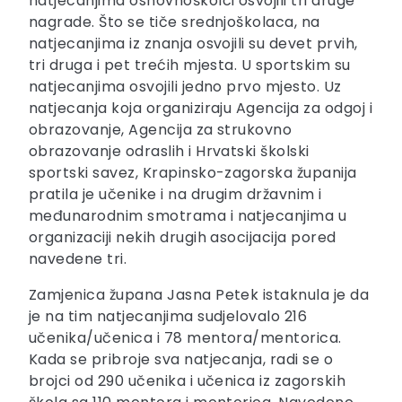
natjecanjima osnovnoškolci osvojili tri druge
nagrade. Što se tiče srednjoškolaca, na
natjecanjima iz znanja osvojili su devet prvih,
tri druga i pet trećih mjesta. U sportskim su
natjecanjima osvojili jedno prvo mjesto. Uz
natjecanja koja organiziraju Agencija za odgoj i
obrazovanje, Agencija za strukovno
obrazovanje odraslih i Hrvatski školski
sportski savez, Krapinsko-zagorska županija
pratila je učenike i na drugim državnim i
međunarodnim smotrama i natjecanjima u
organizaciji nekih drugih asocijacija pored
navedene tri.
Zamjenica župana Jasna Petek istaknula je da
je na tim natjecanjima sudjelovalo 216
učenika/učenica i 78 mentora/mentorica.
Kada se pribroje sva natjecanja, radi se o
brojci od 290 učenika i učenica iz zagorskih