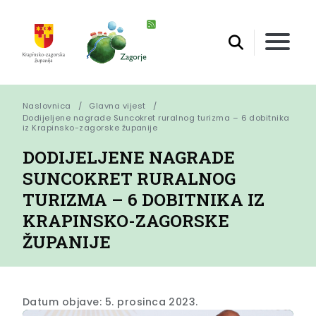
Naslovnica
Glavna vijest
Dodijeljene nagrade Suncokret ruralnog turizma – 6 dobitnika 
iz Krapinsko-zagorske županije
DODIJELJENE NAGRADE
SUNCOKRET RURALNOG
TURIZMA – 6 DOBITNIKA IZ
KRAPINSKO-ZAGORSKE
ŽUPANIJE
Datum objave: 5. prosinca 2023.