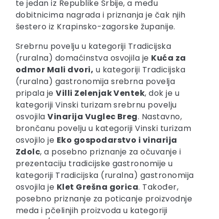
te jedan iz Republike Srbije, a među
dobitnicima nagrada i priznanja je čak njih
šestero iz Krapinsko-zagorske županije.
Srebrnu povelju u kategoriji Tradicijska
(ruralna) domaćinstva osvojila je
Kuća za
odmor Mali dvori,
u kategoriji Tradicijska
(ruralna) gastronomija srebrna povelja
pripala je
Villi Zelenjak Ventek
, dok je u
kategoriji Vinski turizam srebrnu povelju
osvojila
Vinarija Vuglec Breg
. Nastavno,
brončanu povelju u kategoriji Vinski turizam
osvojilo je
Eko gospodarstvo i vinarija
Zdolc
, a posebno priznanje za očuvanje i
prezentaciju tradicijske gastronomije u
kategoriji Tradicijska (ruralna) gastronomija
osvojila je
Klet Grešna gorica
. Također,
posebno priznanje za poticanje proizvodnje
meda i pčelinjih proizvoda u kategoriji