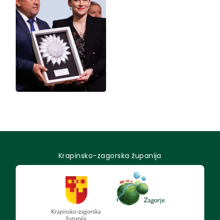
Krapinsko-zagorska županija