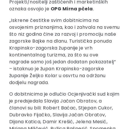
Projekti/nositelji zaštićenih i marketinških
oznaka osvojio je
OPG Mirna pčela
.
„Iskrene čestitke svim dobitnicima na
osvojenim priznanjima, kao i zahvala na svemu
što niz godina čine za razvoj i promociju naše
zagorske Bajke na dlanu. Turistička ponuda
Krapinsko-zagorska županije je vrh
kontinentalnog turizma, za što su ove
nagrade samo još jedan dodatan pokazatelj”
– istaknuo je župan Krapinsko-zagorske
županije Željko Kolar u osvrtu na održanu
dodjelu nagrada.
O dobitnicima je odlučio Ocjenjivački sud kojim
je predsjedala Slavija Jačan Obratov, a
članovi su bili: Robert Baćac, Stjepan Cukor,
Dubravko Fijačko, Slavija Jačan Obratov,
Dijana Katica, Damir Krešić, Jelena Mesić,
Mirjana Miličević, Ružica Rašperić, Spomenka