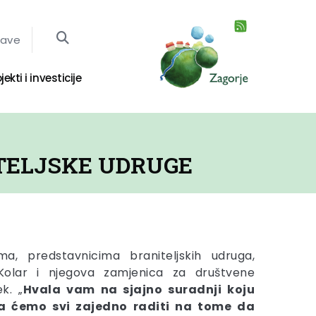
jave
jekti i investicije
ITELJSKE UDRUGE
ma, predstavnicima braniteljskih udruga,
 Kolar i njegova zamjenica za društvene
k. „
Hvala vam na sjajno suradnji koju
a ćemo svi zajedno raditi na tome da