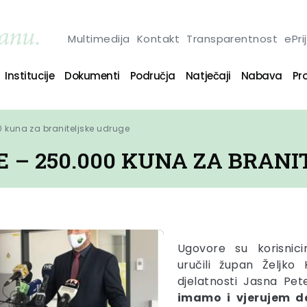
Multimedija
Kontakt
Transparentnost
ePri
Institucije
Dokumenti
Područja
Natječaji
Nabava
Pro
0 kuna za braniteljske udruge
 – 250.000 KUNA ZA BRAN
Ugovore su korisnici
uručili župan Željko
djelatnosti Jasna Pete
imamo i vjerujem d