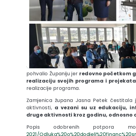
pohvalio Županiju jer
redovno početkom god
realizaciju svojih programa i projekat
realizacije programa.
Zamjenica župana Jasna Petek čestitala je 
aktivnosti,
a vezani su uz edukaciju, i
druge aktivnosti kroz godinu, odnosno c
Popis odobrenih potpora m
2021/Odluka%20o%20dodjeli%20financ%20sr