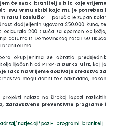
em će svaki branitelj u bilo koje vrijeme
iti svu vrstu skrbi koja mu je potrebna i
m ratu i zaslužio
“ – poručio je župan Kolar
dnost dodijeljenih ugovora 250.000 kuna, te
o osigurala 200 tisuća za spomen obilježje,
anje datuma iz Domovinskog rata i 50 tisuća
 braniteljima.
pora okupljenima se obratio predsjednik
telja liječenih od PTSP-a
Darko
Mirt
, koji je
je tako na vrijeme dobivaju sredstva za
e sredstva mogu dobiti tek naknadno, nakon
rojekti nalaze na širokoj lepezi različitih
ka, zdravstvene preventivne programe i
adrzaj/natjecaji/poziv-programi-branitelji-