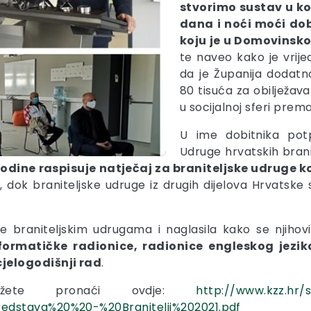
stvorimo sustav u koj
dana i noći moći dob
koju je u Domovinsko
te naveo kako je vrije
da je Županija dodatn
80 tisuća za obilježav
u socijalnoj sferi prema
U ime dobitnika pot
Udruge hrvatskih brani
ine raspisuje natječaj za braniteljske udruge ko
a
, dok braniteljske udruge iz drugih dijelova Hrvatsk
braniteljskim udrugama i naglasila kako se njihovi p
nformatičke radionice, radionice engleskog jezi
jelogodišnji rad
.
ožete pronaći ovdje:
http://www.kzz.hr/s
edstava%20%20-%20Branitelji%202021.pdf