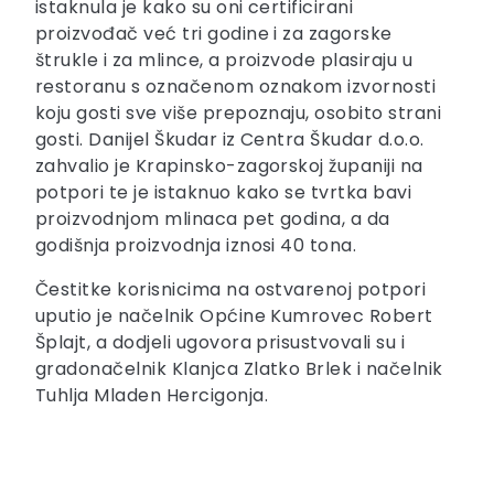
istaknula je kako su oni certificirani
proizvođač već tri godine i za zagorske
štrukle i za mlince, a proizvode plasiraju u
restoranu s označenom oznakom izvornosti
koju gosti sve više prepoznaju, osobito strani
gosti. Danijel Škudar iz Centra Škudar d.o.o.
zahvalio je Krapinsko-zagorskoj županiji na
potpori te je istaknuo kako se tvrtka bavi
proizvodnjom mlinaca pet godina, a da
godišnja proizvodnja iznosi 40 tona.
Čestitke korisnicima na ostvarenoj potpori
uputio je načelnik Općine Kumrovec Robert
Šplajt, a dodjeli ugovora prisustvovali su i
gradonačelnik Klanjca Zlatko Brlek i načelnik
Tuhlja Mladen Hercigonja.