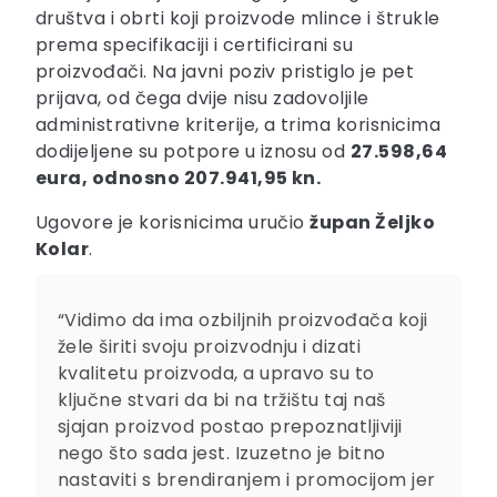
društva i obrti koji proizvode mlince i štrukle
prema specifikaciji i certificirani su
proizvođači. Na javni poziv pristiglo je pet
prijava, od čega dvije nisu zadovoljile
administrativne kriterije, a trima korisnicima
dodijeljene su potpore u iznosu od
27.598,64
eura, odnosno 207.941,95 kn.
Ugovore je korisnicima uručio
župan Željko
Kolar
.
“Vidimo da ima ozbiljnih proizvođača koji
žele širiti svoju proizvodnju i dizati
kvalitetu proizvoda, a upravo su to
ključne stvari da bi na tržištu taj naš
sjajan proizvod postao prepoznatljiviji
nego što sada jest. Izuzetno je bitno
nastaviti s brendiranjem i promocijom jer